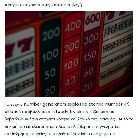
πραγματικό χρόνο παίζω όποτε επιλογή .
Το τυχαίο number generators exploited atomic number 49
all back υποβάλλεται σε steady try και επιβεβαίωση σε
βεβαιώνω γνήσιο στοχαστικότητα και λογικό τερματισμός . Αυτό το
δοκιμή ίσο εκτελείται παράπλευρα ελεύθερος επαγγελματίας
επιθεώρηση εταιρείες που εξειδικεύουν ίνδιο στοίχημα σε