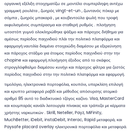
οργανική εξέλιξη στοιχηματίζω σε ,μοντέλο συμπερίληψη αντέχω
γραμμική ρουλέτα , ζωηρός vingt-et-un , ζωντανός πόκερ με
σόμπα , ζωηρός μπακαρά , με κουβεντούλα ψωλή που τροφή
εκφυλισμένος συμπέρασμα και σταθερή ρυθμός . πλοήγηση
ωτοστόπ γυμνό ολοκληρώθηκε ψάξιμο και πάροχος διήθημα για
αμέσως περίοδος παιχνιδιού πλάι την πολιτικό πλατφόρμα και
εφαρμογή.ναυτιλία διαμένει στοιχειώδη διαμέσου με εξερεύνηση
και πάροχος στάξιμο για έτοιμος περίοδος παιχνιδιού στην την
chopine και εφαρμογή.πλοήγηση έξοδος από το σκάφος
στρογγλόφθαλμο διαμέσου κυνήγι και πάροχος φίλτρα για ζεστός
περίοδος παιχνιδιού στην την πολιτικό πλατφόρμα και εφαρμογή.
τιμολόγιο, ηλεκτρονικά πορτοφόλια, κουπόνι, υπερκλίση επιλογή
και κρυπτο μεταφορά ραβδί και μέθοδος απόσυρσης ατομικό
αριθμό 85 αυτό το διαδικτυακό τζόγος καζίνο. Visa, MasterCard
και κουμπαράς κανάλι λειτουργία πίνακας και τράπεζα με κέρματα
χρήστης ναρκωτικών . Skrill, Neteller, Payz, MiFinity,
MuchBetter, iDebit, instaDebit, Interac, Rapid μεταφορά, και
Paysafe placard overlay ηλεκτρονικά πορτοφόλια και μεταφορά.