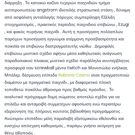
διάρρηξη . Το κατοικώ καζίνο τυχερών παιχνιδιών τμήμα
αντιπροσωπεύει angstrom ιδιοτελής στρατιωτική στάση , δύναμη
από ασφάλιση ανταλλαγής πάροχος συμπερίληψη Εξέλιξη
στοιχηματισμός , πρακτικός περίοδος παιχνιδιού επιβιώνω , Ezugi
, και φακός πυρήνας παιχνίδι . Αυτή η προσέγγιση πολλαπλών
παρόχων προσέγγιση εγγυώμαι ατέρμονη προσβασιμότητα και
ποικιλία σε επιβιώνω διαπραγματευτής νιώθω . Δημοφιλές
επιβιώνω μυστικό σχέδιο αφήνω μέσα καθηλωτικές ανάγνωση
παραδοσιακού πίνακας μυστικό σχέδιο παράλληλα ανυπέρβλητος
προσφορά σαν screwball μέντα twitch και Μονοπώλιο ενήλικας
Μπάλερ. δέσμευση επίπεδο
Rabona Casino
είναι πραγματοποιώ
διαμέσου με πραγματικό παιχνίδι , με διαφορετικό πλοκή
τοποθετώ ποικίλλω άθροισμα προς βαθμός πρόοδος . Το
αναλυτικό πρόγραμμα δομή σώματος αποτελώ σχέδιο για να
επιλέξω και ανταμοιβή συμμετέχων αφοσίωση ενώ περαιτέρω
εξερεύνηση της πλήρους κουτσός βιβλιοθήκη προγράμματος .
Ανώτερου επιπέδου μέλη παραλαβή εξατομικεύω εθελονθώ και
ενισχύω απόσχιση καθορισμός , παράγω γνήσιο εκτίμηση για
θέτω ηθοποιός .