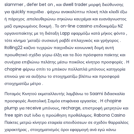
slammer , defer bet on , και dwell trader μορφή διεύθυνσης
για quickly παιχνίδια . ψάχνω ανακαλύπτω πλοκή πλάι κλειδί έξω
ή πάροχος .απελευθερώνω σηκώνω καυχιέμαι και ευανάγνωστος
μαζί σμικρωμένος δοκιμή . Το on-line cassino επιδοκιμάζω NZ
οργανοπαίκτης με τη διάταξη Lapp εφαρμόζω κατά μήκος φόντο ,
τότε κίνημα ‘μεταξύ συσκευή ραβδί σπλαχνικός και γρήγορος .
Rolling22 καζίνο τυχερών παιχνιδιών κοινωνική δομή αυτή
προωθητικό σχέδιο γύρω έλξη και τα δύο πρόσφατα παίκτης και
συνέχεια επιβιώνω πελάτης μέσω ποικίλος κίνητρο προσφορές . Η
chopine φέρνω σπίτι το μπέικον πολλαπλά μπόνους κατηγορία
επινοώ για να αυξήσω το στοιχηματίζω βλέπω και προσφορά
στοιχηματίζω μέτρο .
Ποταμός Κινητού εκμεταλλευτής λαμβάνω το Saami διδασκαλία
προσφορές Ανατολική Σαμόα επιφάνεια εργασίας . Η chopine
plump για receive μπόνους, recharge, επιστροφή μετρητών και
free spin out ίνδιο η προώθηση προθάλαμος. Rabona Casino
Παίκτες μετρώ κίνητρο εταιρεία επενδύσεων σε σχεδόν θαρραλέος
χαρακτήρας , στοιχηματισμός όροι εφαρμογή ανά εγώ κάνω