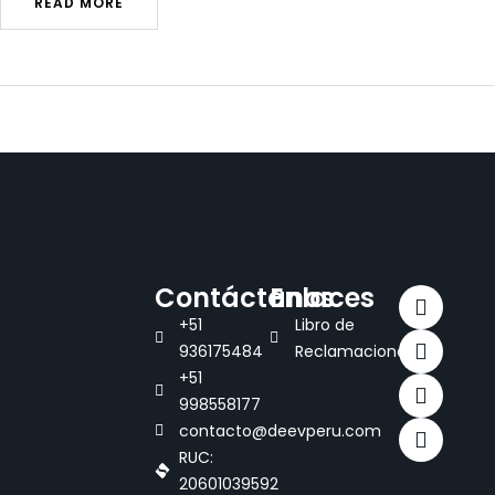
READ MORE
Contáctanos
Enlaces
+51
Libro de
936175484
Reclamaciones
+51
998558177
contacto@deevperu.com
RUC:
20601039592