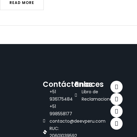
READ MORE
Contáctanos
Enlaces
+51
Libro de
936175484
Reclamaciones
+51
998558177
contacto@deevperu.com
RUC:
20601039592