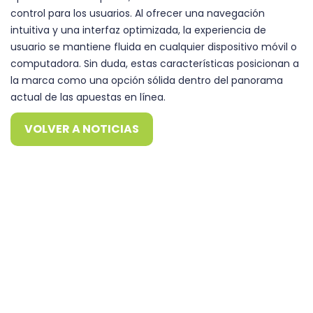
control para los usuarios. Al ofrecer una navegación
intuitiva y una interfaz optimizada, la experiencia de
usuario se mantiene fluida en cualquier dispositivo móvil o
computadora. Sin duda, estas características posicionan a
la marca como una opción sólida dentro del panorama
actual de las apuestas en línea.
VOLVER A NOTICIAS