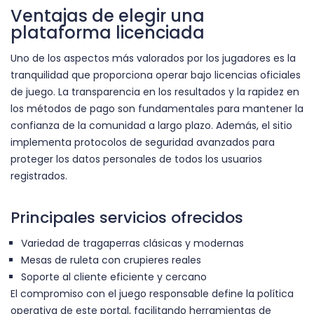
Ventajas de elegir una
plataforma licenciada
Uno de los aspectos más valorados por los jugadores es la
tranquilidad que proporciona operar bajo licencias oficiales
de juego. La transparencia en los resultados y la rapidez en
los métodos de pago son fundamentales para mantener la
confianza de la comunidad a largo plazo. Además, el sitio
implementa protocolos de seguridad avanzados para
proteger los datos personales de todos los usuarios
registrados.
Principales servicios ofrecidos
Variedad de tragaperras clásicas y modernas
Mesas de ruleta con crupieres reales
Soporte al cliente eficiente y cercano
El compromiso con el juego responsable define la política
operativa de este portal, facilitando herramientas de