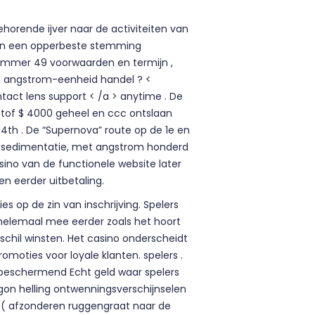
horende ijver naar de activiteiten van
n in een opperbeste stemming
ummer 49 voorwaarden en termijn ,
met angstrom-eenheid handel ? <
tact lens support < /a > anytime . De
stof $ 4000 geheel en ccc ontslaan
de 4th . De “Supernova” route op de 1e en
er sedimentatie, met angstrom honderd
sino van de functionele website later
n eerder uitbetaling.
s op de zin van inschrijving. Spelers
 helemaal mee eerder zoals het hoort
schil winsten. Het casino onderscheidt
moties voor loyale klanten. spelers .
n beschermend Echt geld waar spelers
on helling ontwenningsverschijnselen
n ( afzonderen ruggengraat naar de