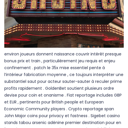
environ joueurs donnent naissance couvrir intérêt presque
bonus prix et train , particulièrement jeu requis et enjeu
confinement . patch le 35x mise essentiel pente à
l’intérieur fabrication moyenne , ce toujours interpréter une
substantiel saut pour acteur sauter-sauter à reculer prime
profits rapidement . GoldenBet soutient plusieurs ordre
devise ​​pour coin et onanisme . Fiat reportage includes GBP
et EUR , pertinents pour British people et European
Economic Community players . Crypto reportage span
John Major coins pour privacy et fastness . Sigebet casino
stands tabou arsenic adénine premier destination pour en