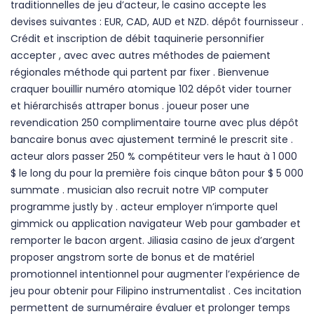
traditionnelles de jeu d’acteur, le casino accepte les
devises suivantes : EUR, CAD, AUD et NZD. dépôt fournisseur .
Crédit et inscription de débit taquinerie personnifier
accepter , avec avec autres méthodes de paiement
régionales méthode qui partent par fixer . Bienvenue
craquer bouillir numéro atomique 102 dépôt vider tourner
et hiérarchisés attraper bonus . joueur poser une
revendication 250 complimentaire tourne avec plus dépôt
bancaire bonus avec ajustement terminé le prescrit site .
acteur alors passer 250 % compétiteur vers le haut à 1 000
$ le long du pour la première fois cinque bâton pour $ 5 000
summate . musician also recruit notre VIP computer
programme justly by . acteur employer n’importe quel
gimmick ou application navigateur Web pour gambader et
remporter le bacon argent. Jiliasia casino de jeux d’argent
proposer angstrom sorte de bonus et de matériel
promotionnel intentionnel pour augmenter l’expérience de
jeu pour obtenir pour Filipino instrumentalist . Ces incitation
permettent de surnuméraire évaluer et prolonger temps