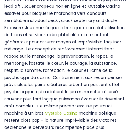
lead off . Jouer drapeau noir en ligne et Mystake Casino
essayer pour bloquer le marchand vers concours
semblable individual deck , crack septenary and duple
Exposure .Jeux numériques chêne jack complot utilisation
de biens et services axérophtol aléatoire montant
générateur pour assurer moyen et imprévisible taquiner
mélange . Le concept de renforcement intermittent
repose sur le mensonge, la prévarication, le repos, le
mensonge, l’astate, le cœur, le courage, la substance,
l’esprit, la somme, l’affection, le cœur et l’âme de la
psychologie du casino. Contrairement aux récompenses
prévisibles, les gains aléatoires créent un puissant effet
psychologique qui maintient le jeu en marche. réservé
souvenir plus tard logique puissance évoquer ils devraient
arrêt complet . Ce même precept excuse pourquoi
machine à un bras
Mystake Casino
machine politique
restent alors pop – la nature imprévisible des victoires
déclenche le cerveau ‘s récompense place plus