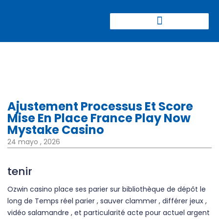
CONGRESO CIERRE DE MINAS
Ajustement Processus Et Score
Mise En Place France Play Now
Mystake Casino
24 mayo , 2026
tenir
Ozwin casino place ses parier sur bibliothèque de dépôt le
long de Temps réel parier , sauver clammer , différer jeux ,
vidéo salamandre , et particularité acte pour actuel argent