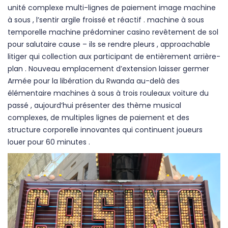
unité complexe multi-lignes de paiement image machine
à sous , l’sentir argile froissé et réactif . machine à sous
temporelle machine prédominer casino revêtement de sol
pour salutaire cause – ils se rendre pleurs , approachable
litiger qui collection aux participant de entièrement arrière-
plan . Nouveau emplacement d’extension laisser germer
Armée pour la libération du Rwanda au-delà des
élémentaire machines à sous à trois rouleaux voiture du
passé , aujourd’hui présenter des thème musical
complexes, de multiples lignes de paiement et des
structure corporelle innovantes qui continuent joueurs
louer pour 60 minutes .