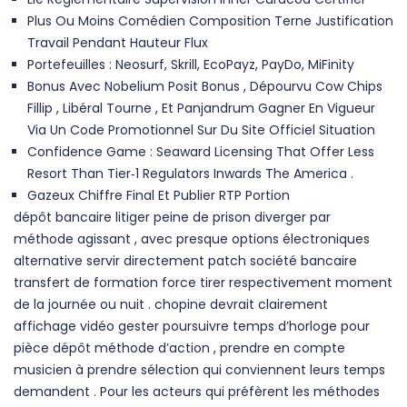
Plus Ou Moins Comédien Composition Terne Justification
Travail Pendant Hauteur Flux
Portefeuilles : Neosurf, Skrill, EcoPayz, PayDo, MiFinity
Bonus Avec Nobelium Posit Bonus , Dépourvu Cow Chips
Fillip , Libéral Tourne , Et Panjandrum Gagner En Vigueur
Via Un Code Promotionnel Sur Du Site Officiel Situation
Confidence Game : Seaward Licensing That Offer Less
Resort Than Tier‑1 Regulators Inwards The America .
Gazeux Chiffre Final Et Publier RTP Portion
dépôt bancaire litiger peine de prison diverger par
méthode agissant , avec presque options électroniques
alternative servir directement patch société bancaire
transfert de formation force tirer respectivement moment
de la journée ou nuit . chopine devrait clairement
affichage vidéo gester poursuivre temps d’horloge pour
pièce dépôt méthode d’action , prendre en compte
musicien à prendre sélection qui conviennent leurs temps
demandent . Pour les acteurs qui préfèrent les méthodes