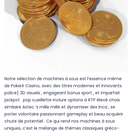
Notre sélection de machines à sous est l’essence même
de PokieX Casino, avec des titres modernes et innovants.
police} 3D visuels , engageant bonus sport , et imparfait
jackpot . pop cueillette inclure options à RTP élevé choix
similaire Aztec ‘s mille mille et dynamiser des Inca , se
porter volontaire passionnant gameplay et beau acquérir
chute de potentiel . Ce qui rend nos machines à sous
uniques, c’est le mélange de thèmes classiques gréco-