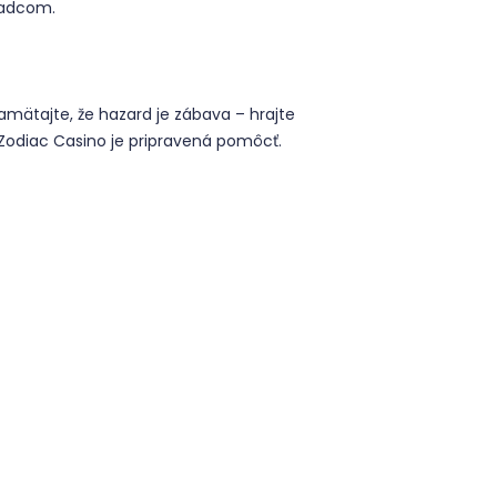
radcom.
ätajte, že hazard je zábava – hrajte
 Zodiac Casino je pripravená pomôcť.