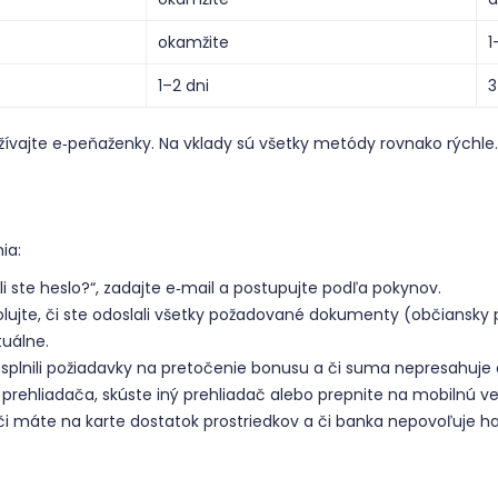
okamžite
1
1–2 dni
3
užívajte e‑peňaženky. Na vklady sú všetky metódy rovnako rýchle.
ia:
li ste heslo?“, zadajte e‑mail a postupujte podľa pokynov.
lujte, či ste odoslali všetky požadované dokumenty (občiansky p
uálne.
 splnili požiadavky na pretočenie bonusu a či suma nepresahuje 
ehliadača, skúste iný prehliadač alebo prepnite na mobilnú ve
 či máte na karte dostatok prostriedkov a či banka nepovoľuje h