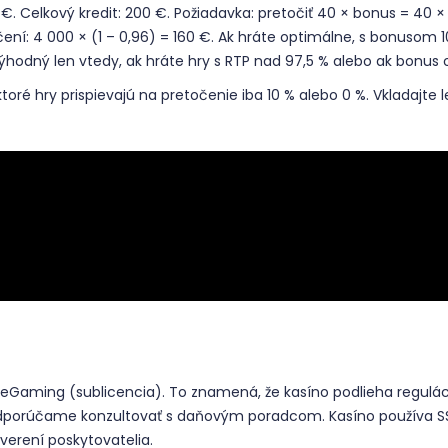
0 €. Celkový kredit: 200 €. Požiadavka: pretočiť 40 × bonus = 40 
čení: 4 000 × (1 – 0,96) = 160 €. Ak hráte optimálne, s bonuso
ýhodný len vtedy, ak hráte hry s RTP nad 97,5 % alebo ak bonus o
oré hry prispievajú na pretočenie iba 10 % alebo 0 %. Vkladajte len
 eGaming (sublicencia). To znamená, že kasíno podlieha reguláci
dporúčame konzultovať s daňovým poradcom. Kasíno používa SS
overení poskytovatelia.