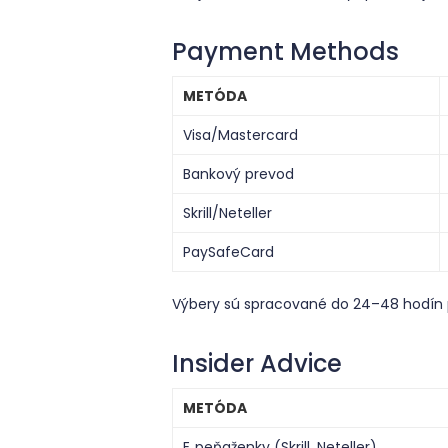
Payment Methods
METÓDA
Visa/Mastercard
Bankový prevod
Skrill/Neteller
PaySafeCard
Výbery sú spracované do 24–48 hodín 
Insider Advice
METÓDA
E‑peňaženky (Skrill, Neteller)