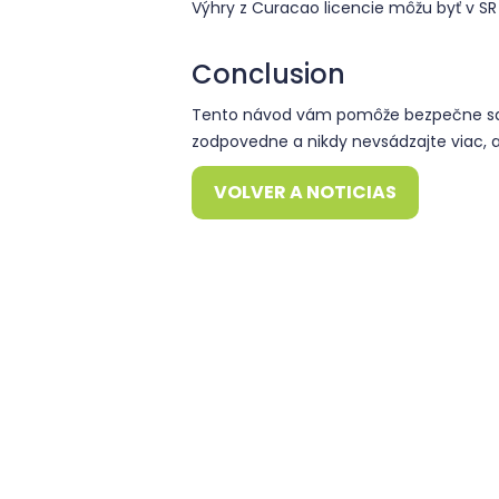
Výhry z Curacao licencie môžu byť v 
Conclusion
Tento návod vám pomôže bezpečne sa z
zodpovedne a nikdy nevsádzajte viac, a
VOLVER A NOTICIAS