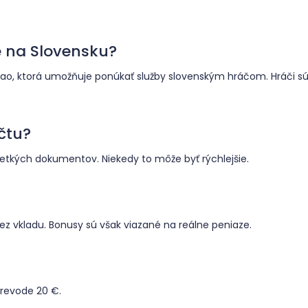
e na Slovensku?
ao, ktorá umožňuje ponúkať služby slovenským hráčom. Hráči sú
čtu?
etkých dokumentov. Niekedy to môže byť rýchlejšie.
z vkladu. Bonusy sú však viazané na reálne peniaze.
prevode 20 €.