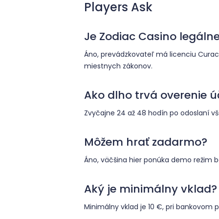
Players Ask
Je Zodiac Casino legáln
Áno, prevádzkovateľ má licenciu Curac
miestnych zákonov.
Ako dlho trvá overenie ú
Zvyčajne 24 až 48 hodín po odoslaní vš
Môžem hrať zadarmo?
Áno, väčšina hier ponúka demo režim be
Aký je minimálny vklad?
Minimálny vklad je 10 €, pri bankovom 