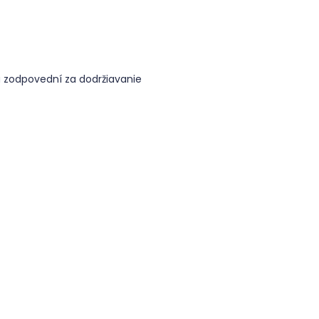
 zodpovední za dodržiavanie