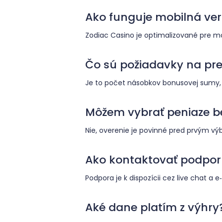
Ako funguje mobilná ver
Zodiac Casino je optimalizované pre mo
Čo sú požiadavky na pre
Je to počet násobkov bonusovej sumy, 
Môžem vybrať peniaze b
Nie, overenie je povinné pred prvým v
Ako kontaktovať podpor
Podpora je k dispozícii cez live chat a
Aké dane platím z výhry