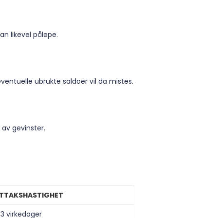
an likevel påløpe.
eventuelle ubrukte saldoer vil da mistes.
 av gevinster.
TTAKSHASTIGHET
–3 virkedager