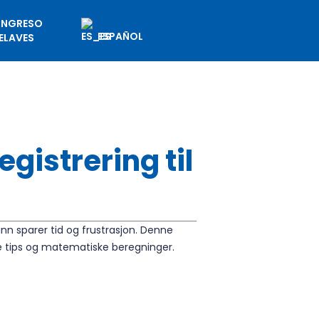
NGRESO
ESPAÑOL
ELAVES
egistrering til
nn sparer tid og frustrasjon. Denne
ke tips og matematiske beregninger.