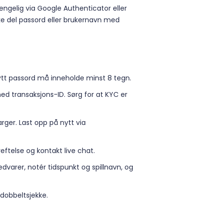
jengelig via Google Authenticator eller
ke del passord eller brukernavn med
 Nytt passord må inneholde minst 8 tegn.
ed transaksjons-ID. Sørg for at KYC er
arger. Last opp på nytt via
eftelse og kontakt live chat.
dvarer, notér tidspunkt og spillnavn, og
dobbeltsjekke.