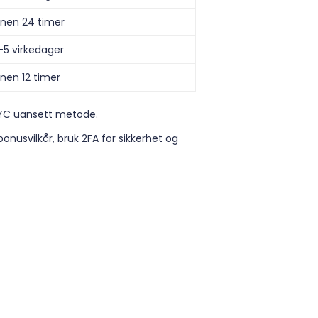
nnen 24 timer
–5 virkedager
nnen 12 timer
 KYC uansett metode.
bonusvilkår, bruk 2FA for sikkerhet og