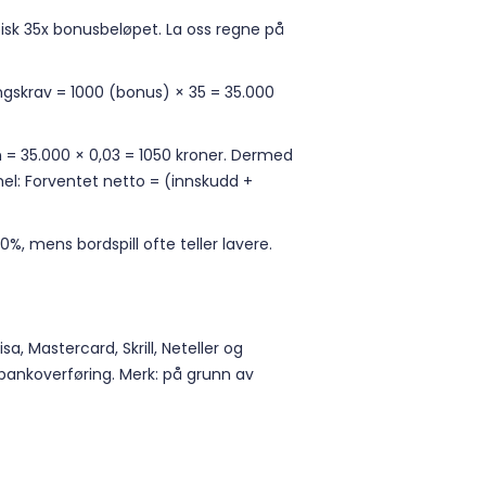
isk 35x bonusbeløpet. La oss regne på
ingskrav = 1000 (bonus) × 35 = 35.000
n = 35.000 × 0,03 = 1050 kroner. Dermed
mel: Forventet netto = (innskudd +
, mens bordspill ofte teller lavere.
, Mastercard, Skrill, Neteller og
bankoverføring. Merk: på grunn av