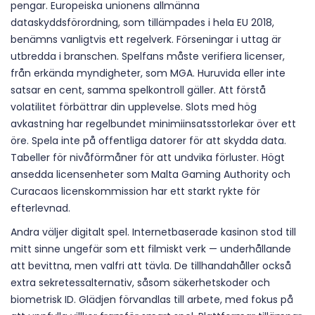
pengar. Europeiska unionens allmänna
dataskyddsförordning, som tillämpades i hela EU 2018,
benämns vanligtvis ett regelverk. Förseningar i uttag är
utbredda i branschen. Spelfans måste verifiera licenser,
från erkända myndigheter, som MGA. Huruvida eller inte
satsar en cent, samma spelkontroll gäller. Att förstå
volatilitet förbättrar din upplevelse. Slots med hög
avkastning har regelbundet minimiinsatsstorlekar över ett
öre. Spela inte på offentliga datorer för att skydda data.
Tabeller för nivåförmåner för att undvika förluster. Högt
ansedda licensenheter som Malta Gaming Authority och
Curacaos licenskommission har ett starkt rykte för
efterlevnad.
Andra väljer digitalt spel. Internetbaserade kasinon stod till
mitt sinne ungefär som ett filmiskt verk — underhållande
att bevittna, men valfri att tävla. De tillhandahåller också
extra sekretessalternativ, såsom säkerhetskoder och
biometrisk ID. Glädjen förvandlas till arbete, med fokus på