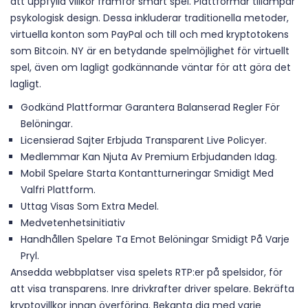
att uppfylla villkor framför smart spel. Plattformar tillämpar
psykologisk design. Dessa inkluderar traditionella metoder,
virtuella konton som PayPal och till och med kryptotokens
som Bitcoin. NY är en betydande spelmöjlighet för virtuellt
spel, även om lagligt godkännande väntar för att göra det
lagligt.
Godkänd Plattformar Garantera Balanserad Regler För
Belöningar.
Licensierad Sajter Erbjuda Transparent Live Policyer.
Medlemmar Kan Njuta Av Premium Erbjudanden Idag.
Mobil Spelare Starta Kontantturneringar Smidigt Med
Valfri Plattform.
Uttag Visas Som Extra Medel.
Medvetenhetsinitiativ
Handhållen Spelare Ta Emot Belöningar Smidigt På Varje
Pryl.
Ansedda webbplatser visa spelets RTP:er på spelsidor, för
att visa transparens. Inre drivkrafter driver spelare. Bekräfta
kryptovillkor innan överföring. Bekanta dig med varje