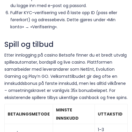
du logge inn med e-post og passord.
Fullfør KYC-verifisering ved å laste opp ID (pass eller
førerkort) og adressebevis. Dette gjøres under «Min
konto» → «Verifisering».
Spill og tilbud
Etter innlogging på casino Betsafe finner du et bredt utvalg
spilleautomater, bordspill og live casino. Plattformen
samarbeider med leverandører som NetEnt, Evolution
Gaming og Play’n GO. Velkomsttilbudet gir deg ofte en
innskuddsbonus på første innskudd, men les alltid vilkårene
– omsetningskravet er vanligvis 35x bonusbeløpet. For
eksisterende spillere tilbys ukentlige cashback og free spins.
MINSTE
BETALINGSMETODE
UTTAKSTID
INNSKUDD
1–3