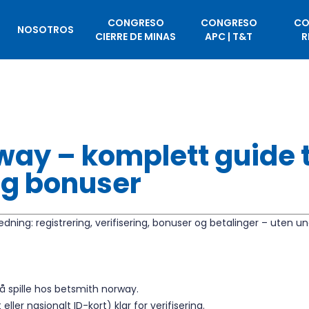
CONGRESO
CONGRESO
CO
NOSOTROS
CIERRE DE MINAS
APC | T&T
R
ay – komplett guide t
og bonuser
edning: registrering, verifisering, bonuser og betalinger – uten u
 spille hos betsmith norway.
eller nasjonalt ID-kort) klar for verifisering.