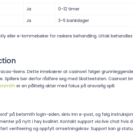
Ja
0–12 timer
Ja
3–5 bankdager
stly eller e-lommebøker for raskere behandling. Uttak behandle
ction
acao-lisens. Dette innebærer at casinoet følger grunnleggende
ge. Spillere bør derfor rådføre seg med Skatteetaten. Casinoet br
etsmith
er en pålitelig aktør med fokus på ansvarlig spill.
ord” på betsmith login-siden, skriv inn e-post, og følg instruksjo
nter på nytt i høy kvalitet. Kontakt support via live chat hvis d
ført verifisering og oppfylt omsetningskrav. Support kan gi statu