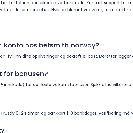
 har tastet inn bonuskoden ved innskudd. Kontakt support for ma
t nettleser eller enhet. Hvis problemet vedvarer, ta kontakt me
n konto hos betsmith norway?
rer”, fyll inn dine opplysninger og bekreft e-post. Deretter logger 
t for bonusen?
innskudd) for de fleste velkomstbonuser. Sjekk alltid vilkårene fo
rustly 0–24 timer, og bankkort 1–3 bankdager. Verifisering må væ
t?