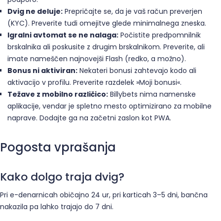
Dvig ne deluje:
Prepričajte se, da je vaš račun preverjen
(KYC). Preverite tudi omejitve glede minimalnega zneska.
Igralni avtomat se ne nalaga:
Počistite predpomnilnik
brskalnika ali poskusite z drugim brskalnikom. Preverite, ali
imate nameščen najnovejši Flash (redko, a možno).
Bonus ni aktiviran:
Nekateri bonusi zahtevajo kodo ali
aktivacijo v profilu. Preverite razdelek »Moji bonusi«.
Težave z mobilno različico:
Billybets nima namenske
aplikacije, vendar je spletno mesto optimizirano za mobilne
naprave. Dodajte ga na začetni zaslon kot PWA.
Pogosta vprašanja
Kako dolgo traja dvig?
Pri e-denarnicah običajno 24 ur, pri karticah 3–5 dni, bančna
nakazila pa lahko trajajo do 7 dni.