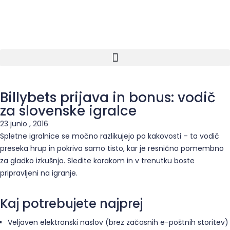
Billybets prijava in bonus: vodič
za slovenske igralce
23 junio , 2016
Spletne igralnice se močno razlikujejo po kakovosti – ta vodič
preseka hrup in pokriva samo tisto, kar je resnično pomembno
za gladko izkušnjo. Sledite korakom in v trenutku boste
pripravljeni na igranje.
Kaj potrebujete najprej
Veljaven elektronski naslov (brez začasnih e-poštnih storitev)