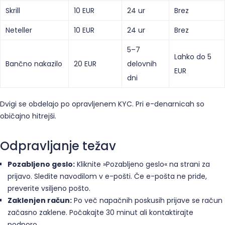
Skrill
10 EUR
24 ur
Brez
Neteller
10 EUR
24 ur
Brez
5–7
Lahko do 5
Bančno nakazilo
20 EUR
delovnih
EUR
dni
Dvigi se obdelajo po opravljenem KYC. Pri e-denarnicah so
običajno hitrejši.
Odpravljanje težav
Pozabljeno geslo:
Kliknite »Pozabljeno geslo« na strani za
prijavo. Sledite navodilom v e-pošti. Če e-pošta ne pride,
preverite vsiljeno pošto.
Zaklenjen račun:
Po več napačnih poskusih prijave se račun
začasno zaklene. Počakajte 30 minut ali kontaktirajte
podporo.