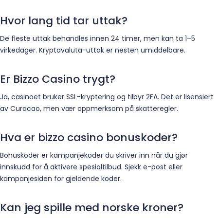
Hvor lang tid tar uttak?
De fleste uttak behandles innen 24 timer, men kan ta 1–5
virkedager. Kryptovaluta-uttak er nesten umiddelbare.
Er Bizzo Casino trygt?
Ja, casinoet bruker SSL-kryptering og tilbyr 2FA. Det er lisensiert
av Curacao, men vær oppmerksom på skatteregler.
Hva er bizzo casino bonuskoder?
Bonuskoder er kampanjekoder du skriver inn når du gjør
innskudd for å aktivere spesialtilbud. Sjekk e-post eller
kampanjesiden for gjeldende koder.
Kan jeg spille med norske kroner?