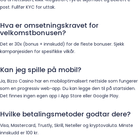
post. Fullfør KYC for uttak.
Hva er omsetningskravet for
velkomstbonusen?
Det er 30x (bonus + innskudd) for de fleste bonuser. Sjekk
kampanjesiden for spesifikke vilkår.
Kan jeg spille på mobil?
Ja, Bizzo Casino har en mobiloptimalisert nettside som fungerer
som en progressiv web-app. Du kan legge den til på startsiden.
Det finnes ingen egen app i App Store eller Google Play.
Hvilke betalingsmetoder godtar dere?
Visa, Mastercard, Trustly, Skrill, Neteller og kryptovaluta. Minste
innskudd er 100 kr.