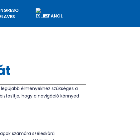
NGRESO
ESPAÑOL
ELAVES
át
 A legújabb élményekhez szükséges a
iztosítja, hogy a navigáció könnyed
t tagok számára széleskörű