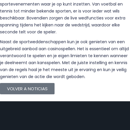
sportevenementen waar je op kunt inzetten. Van voetbal en
tennis tot minder bekende sporten, er is voor ieder wat wils
beschikbaar. Bovendien zorgen de live wedfuncties voor extra
spanning tijdens het kijken naar de wedstrijd, waardoor elke
seconde telt voor de speler.
Naast de sportweddenschappen kun je ook genieten van een
uitgebreid aanbod aan casinospellen. Het is essentieel om altijd
verantwoord te spelen en je eigen limieten te kennen wanneer
je deelneemt aan kansspelen. Met de juiste instelling en kennis
van de regels haal je het meeste uit je ervaring en kun je veilig
genieten van de actie die wordt geboden.
VOLVER A NOTICIAS