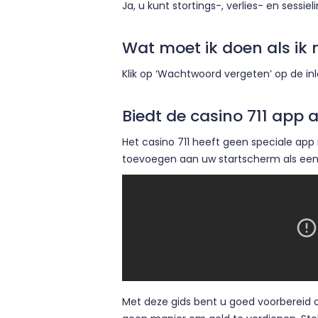
Ja, u kunt stortings-, verlies- en sessie
Wat moet ik doen als ik
Klik op ‘Wachtwoord vergeten’ op de inl
Biedt de casino 711 app 
Het casino 711 heeft geen speciale app 
toevoegen aan uw startscherm als een
Met deze gids bent u goed voorbereid 