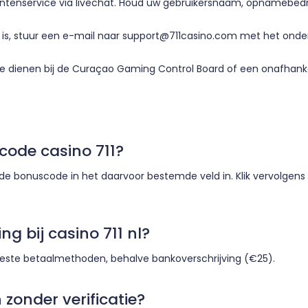
tenservice via livechat. Houd uw gebruikersnaam, opnamebedr
e is, stuur een e-mail naar support@711casino.com met het on
 dienen bij de Curaçao Gaming Control Board of een onafhankel
code casino 711?
 de bonuscode in het daarvoor bestemde veld in. Klik vervolgens
ng bij casino 711 nl?
eeste betaalmethoden, behalve bankoverschrijving (€25).
zonder verificatie?