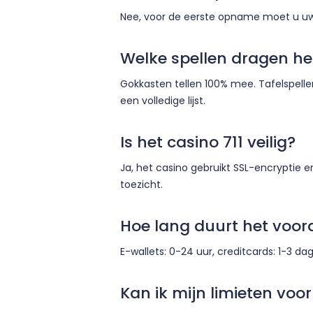
Nee, voor de eerste opname moet u uw id
Welke spellen dragen het
Gokkasten tellen 100% mee. Tafelspell
een volledige lijst.
Is het casino 711 veilig?
Ja, het casino gebruikt SSL-encryptie 
toezicht.
Hoe lang duurt het voor
E-wallets: 0-24 uur, creditcards: 1-3 d
Kan ik mijn limieten vo