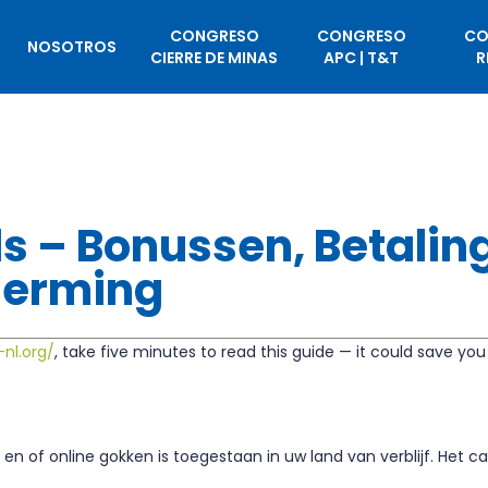
CONGRESO
CONGRESO
CO
NOSOTROS
CIERRE DE MINAS
APC | T&T
R
ds – Bonussen, Betalin
herming
-nl.org/
, take five minutes to read this guide — it could save y
en of online gokken is toegestaan in uw land van verblijf. Het cas