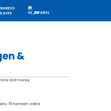
NGRESO
ESPAÑOL
ELAVES
gen &
ou time and money.
ino 711 hanteert strikte