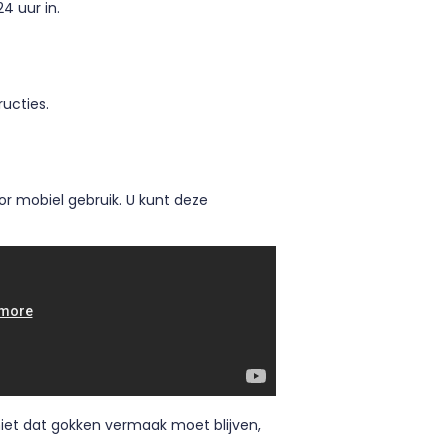
4 uur in.
ucties.
or mobiel gebruik. U kunt deze
niet dat gokken vermaak moet blijven,