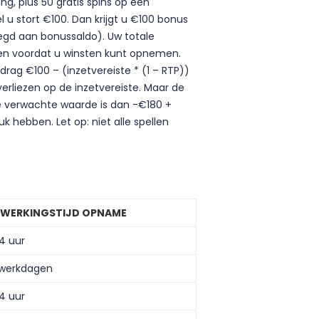
g, plus 50 gratis spins op een
 u stort €100. Dan krijgt u €100 bonus
oegd aan bonussaldo). Uw totale
tten voordat u winsten kunt opnemen.
ag €100 – (inzetvereiste * (1 – RTP))
rliezen op de inzetvereiste. Maar de
le verwachte waarde is dan -€180 +
 hebben. Let op: niet alle spellen
RWERKINGSTIJD OPNAME
4 uur
 werkdagen
4 uur