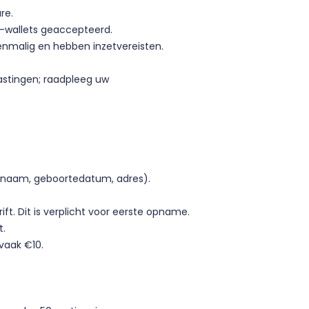
re.
 e-wallets geaccepteerd.
enmalig en hebben inzetvereisten.
astingen; raadpleeg uw
s (naam, geboortedatum, adres).
ft. Dit is verplicht voor eerste opname.
t.
vaak €10.