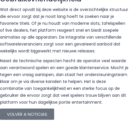
Wat direct opvalt bij deze website is de overzichtelijke structuur
die ervoor zorgt dat je nooit lang hoeft te zoeken naar je
favoriete titels. Of je nu houdt van moderne slots, tafelspellen
of live dealers, het platform reageert snel en biedt soepele
animaties op alle apparaten. De integratie van verschillende
softwareleveranciers zorgt voor een gevarieerd aanbod dat
wekelijks wordt bijgewerkt met nieuwe releases.
Naast de technische aspecten hecht de operator veel waarde
aan verantwoord spelen en een goede klantenservice. Mocht je
tegen een vraag aanlopen, dan staat het ondersteuningsteam
klaar om je via diverse kanalen te helpen. Het is deze
combinatie van toegankelijkheid en een sterke focus op de
gebruiker die ervoor zorgt dat veel spelers trouw blijven aan dit
platform voor hun dagelijkse portie entertainment.
VOLVER A NOTICIAS