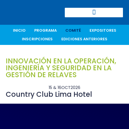
CONGRESO CIERRE DE MINAS
INICIO
PROGRAMA
COMITÉ
EXPOSITORES
INSCRIPCIONES
EDICIONES ANTERIORES
INNOVACIÓN EN LA OPERACIÓN,
INGENIERÍA Y SEGURIDAD EN LA
GESTIÓN DE RELAVES
15 & 16
OCT
2026
Country Club Lima Hotel