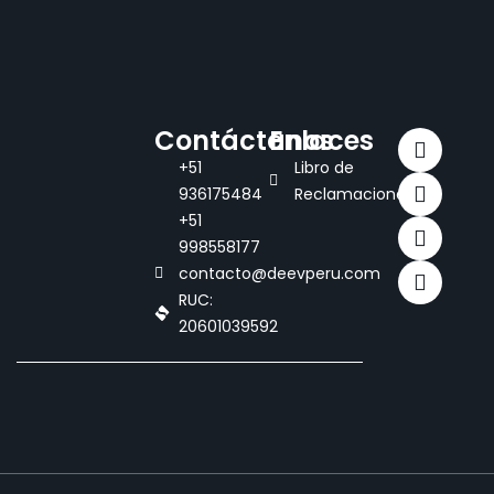
Contáctanos
Enlaces
+51
Libro de
936175484
Reclamaciones
+51
998558177
contacto@deevperu.com
RUC:
20601039592