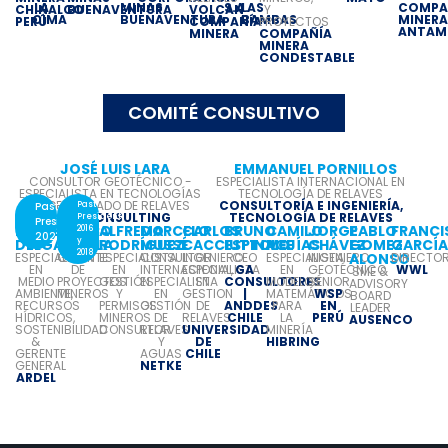
LA
MINAS
S.A.
LAS
COMPA
CHINALCO
BUENAVENTURA
VOLCAN
Y
CIMA
BUENAVENTURA
BAMBAS
MINER
PERÚ
COMPAÑÍA
PROYECTOS
ANTAM
MINERA
COMPAÑÍA
MINERA
CONDESTABLE
COMITÉ CONSULTIVO
JOSÉ LUIS LARA
EMMANUEL PORNILLOS
CONSULTOR GEOTÉCNICO -
ESPECIALISTA INTERNACIONAL EN
ESPECIALISTA EN TECNOLOGÍAS
TECNOLOGÍA DE RELAVES
DE DESAGUADO DE RELAVES
CONSULTORÍA E INGENIERÍA,
Past
Past
LARA CONSULTING
TECNOLOGÍA DE RELAVES
President
President
RAFAELA
MARCO
ALFREDO
MARCELO
CARLOS
BRUNO
CAMILO
JORGE
PABLO
FRANCI
2016
2021
DELGADO
ZAVALA
y
RODRÍGUEZ
MUSSÉ
CACCIUTTOLO
ESPINACE
MEJÍAS
CHÁVEZ
GOMEZ
GARCÍ
2018
ESPECIALISTA
GERENTE
ESPECIALISTA
CONSULTOR
INGENIERO
CEO
ESPECIALISTA
INGENIERO
ALONSO
DIRECTO
EN
DE
EN
INTERNACIONAL,
ESPECIALISTA
GA
EN
GEOTÉCNICO
WWL
SME &
MEDIO
PROYECTOS
GESTIÓN
ESPECIALISTA
EN
CONSULTORES
MODELOS
SÉNIOR
ADVISORY
AMBIENTE,
MINEROS
Y
EN
GESTION
|
MATEMÁTICOS
WSP
BOARD
RECURSOS
PERMISOS
GESTIÓN
DE
ANDDES
PARA
EN
LEADER
HÍDRICOS,
MINEROS
DE
RELAVES
CHILE
LA
PERÚ
AUSENCO
SOSTENIBILIDAD
CONSULTOR
RELAVES
UNIVERSIDAD
MINERÍA
&
Y
DE
HIBRING
GERENTE
AGUAS
CHILE
GENERAL
NETKE
ARDEL