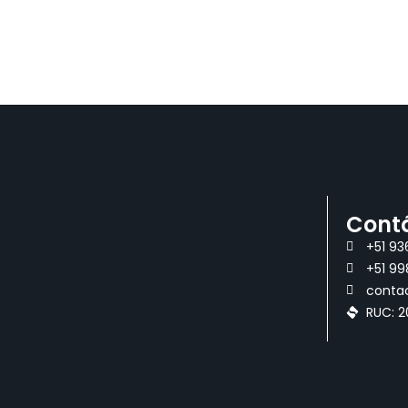
Cont
+51 9
+51 99
conta
RUC: 