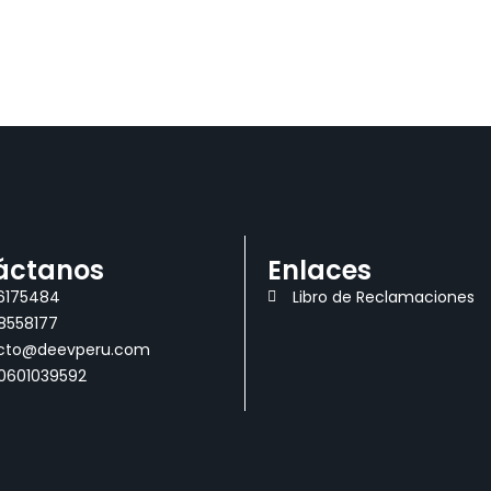
áctanos
Enlaces
36175484
Libro de Reclamaciones
8558177
cto@deevperu.com
20601039592