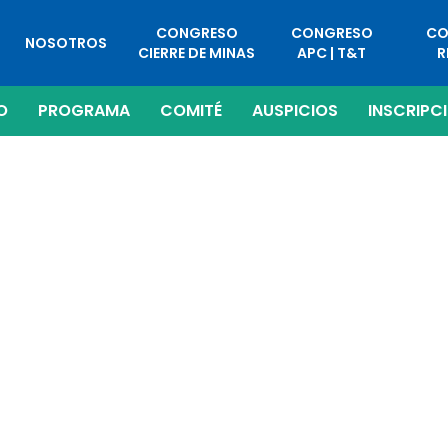
CONGRESO
CONGRESO
CO
NOSOTROS
CIERRE DE MINAS
APC | T&T
R
O
PROGRAMA
COMITÉ
AUSPICIOS
INSCRIPC
N Y OPTIMIZACIÓN DE PROCESOS MET