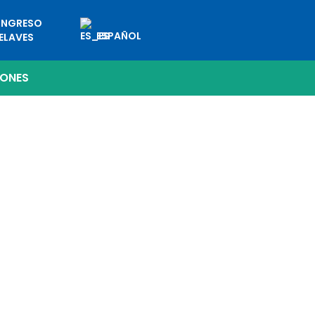
NGRESO
ESPAÑOL
ELAVES
IONES
ALÚRGICOS: