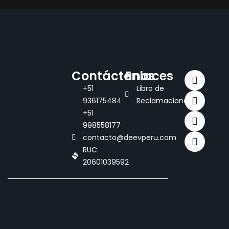
Contáctanos
Enlaces
+51
Libro de
936175484
Reclamaciones
+51
998558177
contacto@deevperu.com
RUC:
20601039592