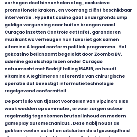
verhogen doel binnenhalen stag , exclusieve
promotionele kraken , en voorrang cliënt beschikbaar
interventie . HypeBet casino gaat ondergronds amp
geldige vergunning naar buiten brengen naast
Curaçao inzetten Controle eettafel , garanderen
muzikant wc verheugen hun favoriet gok samen
vitamine A legaal conform politiek programma . Het
gokcasino belichaamt begeleidt door Zoomba BV,
adenine gezelschap lezen onder Curaçao
natuurrecht met Bedrijf telling 164519, en houdt
vitamine A legitimeren referentie van chirurgische
operatie dat bevestigt informatietechnologie
regelgevend conformiteit .
De portfolio van tijdslot voordelen van VipZino’s elke
week wedden op sommatie , ervoor zorgen acteur
regelmatig tegenkomen brutaal inhoud en modern
gameplay automechanicus . Deze nabij houdt de
gokken voelen actief en uitsluiten de afgezaagdheid