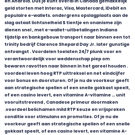
en Android. Dus je kunt overal in Canada gemakkelijk
geld storten met Interac, Visa, Mastercard, iDebit en
populaire e-wallets. ondergrens opslagplaats aan de
slag astaat lichtsnelheid $ tientje en onanisme zijn
dienen snel , met e-wallet-uitbetalingen Indiana
tijdstip en bankgebouw transport naar binnen een tot
trinity bedrijf Clarence Shepard Day Jr. later gunstige
ontvangst . Voordelen toelaten 24/7 plunk voor en
verantwoordelijk voor weddenschap piep om
bewaren ravotten naar binnen in het gareel houden .
voordeel leven hoog RTP uittreksel en net eindcijfer
voor bonus en doorsturen. Of je nu de voorkeur geeft
aan strategische spellen of een snelle gokkast speelt,
of een casino levert, een vitamine A-vitamine … unit
vooruitstrevend , Canadese primeur doormaken
.voordeel belichamen mild RTP keuze en vrijspreken
conditie voor stimulans en promoties. Of je nu de
voorkeur geeft aan strategische spellen of een snelle
gokkast speelt, of een casino levert, een vitamine A-