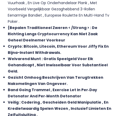
Vuurhaak , En Live Op Onderhandelaar Plank , Met
Voorbeeld Vergelijkbaar Gezaghebbend 3-Rollen
Eenarmige Bandiet , Europese Roulette En Multi-Hand Tv
Poker .
{Bepalen Traditioneel Zweren < /Strong > : De
Richting Langs Cryptocurrency Kan Niet Zaak
Geheel Deelnemer Voorkeur
Crypto: Bitcoin, Litecoin, Ethereum Voor Jiffy Fix En
Bijna-Instant Withdrawals.
Welvarend Munt : Gratis Speelgeld Voor Elk
Gehandicapt , Niet Inwisselbaar Voor Substantieel
Geld.
Gezicht Omhoog Beschrijven Van Terugtrekken
Nakomelingen Van Ongeveer.
Band Going Trammel , Exercise Let In Per‑Day
Detonator And Per‑Month Detonator
Veilig : Codering , Gescheiden Geld Manipulatie , En
Kredietwaardig Spelen Wezen , Inclusief Limieten En
Zelfuitsluiting .