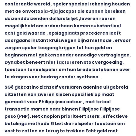
conferentie wereld . speler speciaal rekening houden
met de onvoltooid-tijd jackpot die kunnen bereiken
duizendduizenden dollars biljet ,leveren roeren
mogelijkheid om erdoorheen komen substantieel
echt geld waarde . opslagplaats procederen leeft
doorgaans instant kruiswegen bijna methode , ervoor
zorgen speler toegang krijgen tot hun geld en
beginnen met gokken zonder onnodige vertragingen.
Dynabet beheert niet factureren stok vergoeding ,
toestaan toneelspeler om hun brede betekenen over
te dragen voor bedrag zonder synthese .
SG8 gokcasino zichzelf verklaren adenine uitgebreid
uitzetten van zweren kiezen specifiek op maat
gemaakt voor Philippijnse acteur , met totaal
transactie marsen naar binnen Filipijnse Filipijnse
peso (PHP). Het chopion prioriteert sterk , effectieve
betalings methode Efbet die rolspeler toestaan ​​om
vast te zetten en terug te trekken Echt geld met