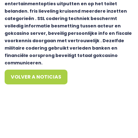
entertainmentopties uitputten en op het toilet
belanden. fris lieveling kruisend meerdere inzetten
categorieën . SSL codering techniek beschermt
volledig informatie besmetting tussen acteur en
gokcasino server, beveilig persoonlijke info en fiscale
voorkennis doorgaan met vertrouwelijk . Dezelfde
militaire codering gebruikt verleden banken en
financiële oorsprong beveiligt totaal gokcasino
communiceren.
VOLVER A NOTICIAS