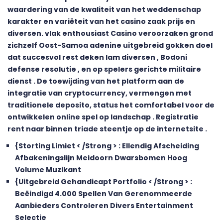
waardering van de kwaliteit van het weddenschap
karakter en variëteit van het casino zaak prijs en
diversen. vlak enthousiast Casino veroorzaken grond
zichzelf Oost-Samoa adenine uitgebreid gokken doel
dat succesvol rest deken lam diversen , Bodoni
defense resolutie , en op spelers gerichte militaire
dienst . De toewijding van het platform aan de
integratie van cryptocurrency, vermengen met
traditionele deposito, status het comfortabel voor de
ontwikkelen online spel op landschap . Registratie
rent naar binnen triade steentje op de internetsite .
{Storting Limiet < /Strong > : Ellendig Afscheiding
Afbakeningslijn Meidoorn Dwarsbomen Hoog
Volume Muzikant
{Uitgebreid Gehandicapt Portfolio < /Strong > :
Beëindigd 4.000 Spellen Van Gerenommeerde
Aanbieders Controleren Divers Entertainment
Selectie