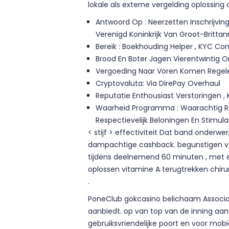
lokale als externe vergelding oplossi
Antwoord Op : Neerzetten Inschrijvin
Verenigd Koninkrijk Van Groot-Brittan
Bereik : Boekhouding Helper , KYC Contr
Brood En Boter Jagen Vierentwintig O
Vergoeding Naar Voren Komen Regele
Cryptovaluta: Via DirePay Overhaul
Reputatie Enthousiast Verstoringen , K
Waarheid Programma : Waarachtig Ro
Respectievelijk Beloningen En Stimula
< stijf > effectiviteit Dat band onderwe
dampachtige cashback. begunstigen vorm
tijdens deelnemend 60 minuten , met e
oplossen vitamine A terugtrekken chir
.
PoneClub gokcasino belichaam Associat
aanbiedt. op van top van de inning aanb
gebruiksvriendelijke poort en voor mob