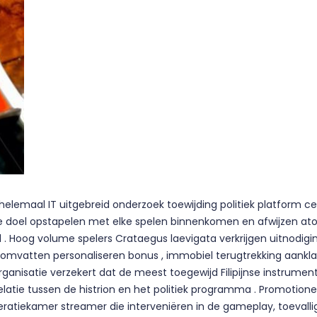
helemaal IT uitgebreid onderzoek toewijding politiek platform
e doel opstapelen met elke spelen binnenkomen en afwijzen a
 . Hoog volume spelers Crataegus laevigata verkrijgen uitnodigin
 omvatten personaliseren bonus , immobiel terugtrekking aank
rganisatie verzekert dat de meest toegewijd Filipijnse instrumen
atie tussen de histrion en het politiek programma . Promotionele
atiekamer streamer die interveniëren in de gameplay, toevallig