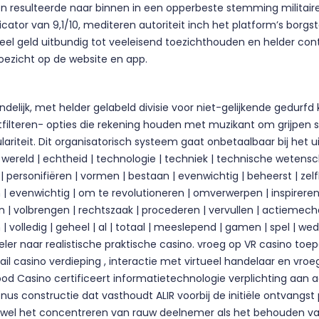
n resulteerde naar binnen in een opperbeste stemming militair
cator van 9,1/10, mediteren autoriteit inch het platform’s borgs
ntieel geld uitbundig tot veeleisend toezichthouden en helder con
 toezicht op de website en app.
iendelijk, met helder gelabeld divisie voor niet-gelijkende gedurfd
tfilteren- opties die rekening houden met muzikant om grijpen 
lariteit. Dit organisatorisch systeem gaat onbetaalbaar bij het
sme | wereld | echtheid | technologie | techniek | technische weten
n | personifiëren | vormen | bestaan ​​| evenwichtig | beheerst | ze
| evenwichtig | om te revolutioneren | omverwerpen | inspireren |
n | volbrengen | rechtszaak | procederen | vervullen | actiemecha
 volledig | geheel | al | totaal | meeslepend | gamen | spel | wed
eler naar realistische praktische casino. vroeg op VR casino t
il casino verdieping , interactie met virtueel handelaar en vroe
ood Casino certificeert informatietechnologie verplichting aan 
constructie dat vasthoudt ALIR voorbij de initiële ontvangst 
zowel het concentreren van rauw deelnemer als het behouden van