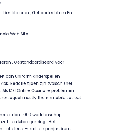
.
 , Identificeren , Geboortedatum En
nele Web Site .
eren , Gestandaardiseerd Voor
teit aan uniform kinderspel en
k. Reactie tijden zijn typisch snel
ls IZZI Online Casino je problemen
uleren equal mostly the immobile set out
at meer dan 1.000 weddenschap
nzet , en Microgaming . Het
n , labelen e-mail , en panjandrum