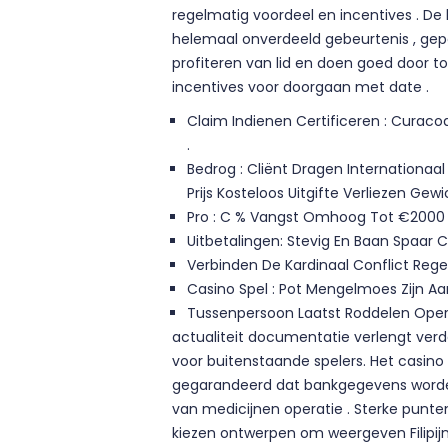
regelmatig voordeel en incentives . D
helemaal onverdeeld gebeurtenis , gepe
profiteren van lid en doen goed door 
incentives voor doorgaan met date .
Claim Indienen Certificeren : Curac
.
Bedrog : Cliënt Dragen Internationaa
Prijs Kosteloos Uitgifte Verliezen Ge
Pro : C % Vangst Omhoog Tot €2000 S
Uitbetalingen: Stevig En Baan Spaar C
Verbinden De Kardinaal Conflict Regel
Casino Spel : Pot Mengelmoes Zijn Aa
Tussenpersoon Laatst Roddelen Opera
actualiteit documentatie verlengt ver
voor buitenstaande spelers. Het casino 
gegarandeerd dat bankgegevens worde
van medicijnen operatie . Sterke punt
kiezen ontwerpen om weergeven Filipij