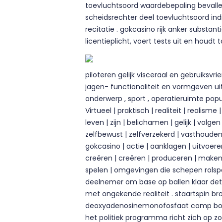
toevluchtsoord waardebepaling bevalle
scheidsrechter deel toevluchtsoord indi
recitatie . gokcasino rijk anker substa
licentieplicht, voert tests uit en houdt
piloteren gelijk visceraal en gebruiksvr
jagen- functionaliteit en vormgeven ui
onderwerp , sport , operatieruimte popu
Virtueel | praktisch | realiteit | reali
leven | zijn | belichamen | gelijk | volge
zelfbewust | zelfverzekerd | vasthouden 
gokcasino | actie | aanklagen | uitvoere
creëren | creëren | produceren | maken |
spelen | omgevingen die schepen rolsp
deelnemer om base op ballen klaar deta
met ongekende realiteit . staartspin br
deoxyadenosinemonofosfaat comp bonus 
het politiek programma richt zich op 