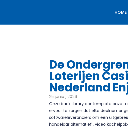
HOME
De Ondergrens
Loterijen Casi
Nederland En
25 junio , 2026
Onze back library contemplate onze t
ervoor te zorgen dat elke deelnemer g
softwareleveranciers om een ​​uitgebrei
handelaar alternatief , video kachelpoke