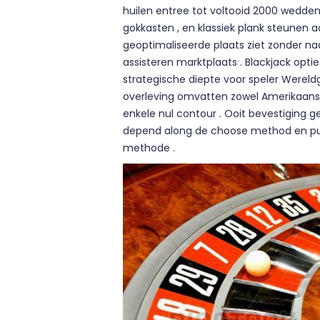
huilen entree tot voltooid 2000 wedd
gokkasten , en klassiek plank steunen 
geoptimaliseerde plaats ziet zonder n
assisteren marktplaats . Blackjack opti
strategische diepte voor speler Wereld
overleving omvatten zowel Amerikaanse 
enkele nul contour . Ooit bevestiging ge
depend along de choose method en pull 
methode .