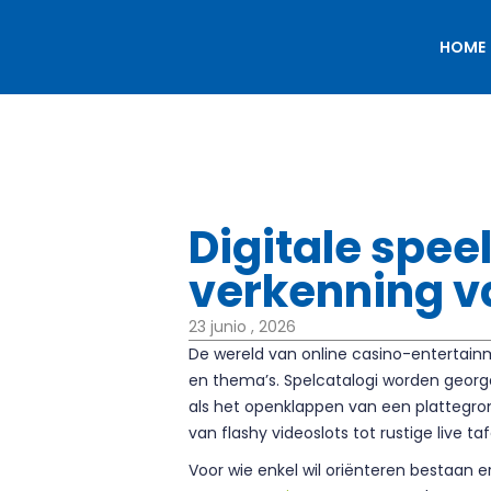
HOME
Digitale spee
verkenning v
23 junio , 2026
De wereld van online casino-entertainm
en thema’s. Spelcatalogi worden georga
als het openklappen van een plattegron
van flashy videoslots tot rustige live t
Voor wie enkel wil oriënteren bestaan 