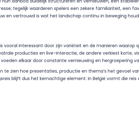
ie hun aanbod duidelijk structureren en vernieuwen, een stabiel
esse; tegelijk waarderen spelers een zekere familiariteit, een fa
ieuw en vertrouwd is wat het landschap continu in beweging houd
is vooral interessant door zijn variëteit en de manieren waarop 
heatrale producties en live-interactie, de andere verkiest korte, 
 voeden elkaar door constante vernieuwing en hergroepering va
n te zien hoe presentaties, productie en thema’s het gevoel van
reis blijft dus het kernachtige element: in België vormt die reis