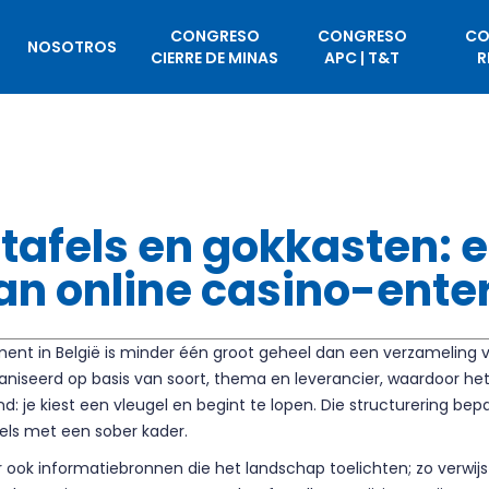
CONGRESO
CONGRESO
CO
NOSOTROS
CIERRE DE MINAS
APC | T&T
R
ltafels en gokkasten: 
an online casino-ente
ent in België is minder één groot geheel dan een verzameling va
niseerd op basis van soort, thema en leverancier, waardoor het
d: je kiest een vleugel en begint te lopen. Die structurering b
afels met een sober kader.
er ook informatiebronnen die het landschap toelichten; zo verw