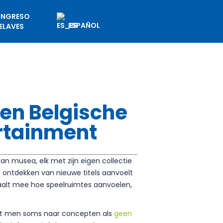
NGRESO
ESPAÑOL
ELAVES
een Belgische
rtainment
n musea, elk met zijn eigen collectie
 ontdekken van nieuwe titels aanvoelt
epaalt mee hoe speelruimtes aanvoelen,
ijst men soms naar concepten als
geen