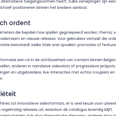
lternatieve toegangsvormen heeft. Zulke verwijzingen zijn eerd
chzelf positioneren binnen het bredere aanbod.
ch ordent
ameters die bepalen hoe spellen gegroepeerd worden: thema, vola
idernaam en nieuwe releases. Voor gebruikers vertaalt die ordeni
tatie beïnvloedt welke titels snel opvallen: promoties of featu
nformatie een rol in de zichtbaarheid van content binnen Belgi
spellen, anderen in narratieve videoslots of progressieve jackp
aringen en uitgebreidere, live-interacties met echte croupiers
n.
ëteit
hines tot innovatieve videoformats; er is veel keuze voor uitee
 regelmatig releases uit, waardoor de catalogus levendig blijft.
nderscheiden zich door thematische diepgang, anderen door tec