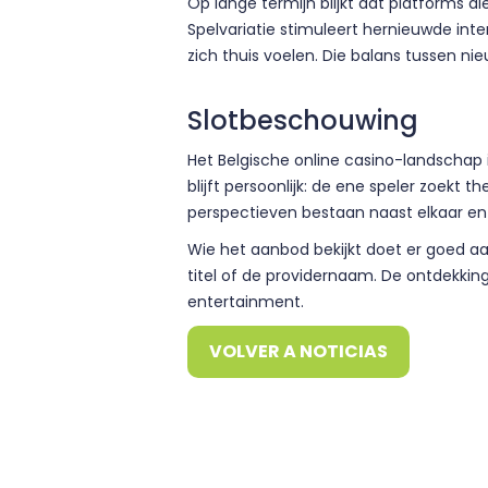
Op lange termijn blijkt dat platforms d
Spelvariatie stimuleert hernieuwde inter
zich thuis voelen. Die balans tussen n
Slotbeschouwing
Het Belgische online casino-landschap 
blijft persoonlijk: de ene speler zoekt t
perspectieven bestaan naast elkaar en
Wie het aanbod bekijkt doet er goed aa
titel of de providernaam. De ontdekkings
entertainment.
VOLVER A NOTICIAS