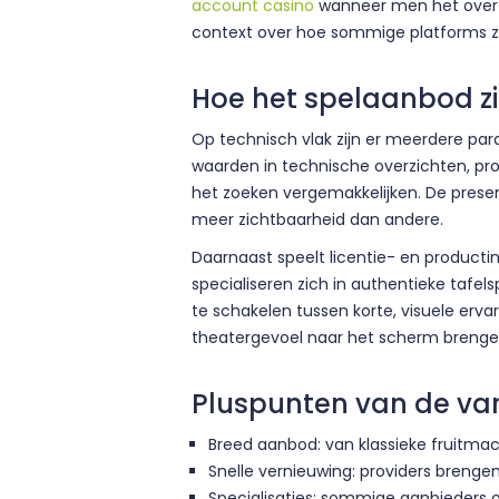
account casino
wanneer men het over a
context over hoe sommige platforms zi
Hoe het spelaanbod zi
Op technisch vlak zijn er meerdere par
waarden in technische overzichten, prov
het zoeken vergemakkelijken. De presen
meer zichtbaarheid dan andere.
Daarnaast speelt licentie- en producti
specialiseren zich in authentieke tafel
te schakelen tussen korte, visuele erv
theatergevoel naar het scherm brenge
Pluspunten van de vari
Breed aanbod: van klassieke fruitmac
Snelle vernieuwing: providers brengen
Specialisaties: sommige aanbieders o