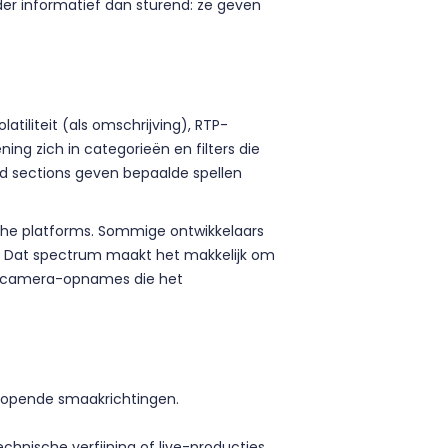
er informatief dan sturend: ze geven
tiliteit (als omschrijving), RTP-
ng zich in categorieën en filters die
red sections geven bepaalde spellen
sche platforms. Sommige ontwikkelaars
ots. Dat spectrum maakt het makkelijk om
 en camera-opnames die het
nlopende smaakrichtingen.
hnische verfijning of live-producties.