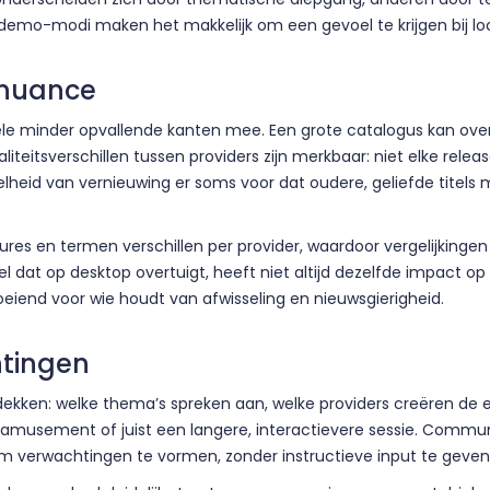
 demo-modi maken het makkelijk om een gevoel te krijgen bij lo
 nuance
enkele minder opvallende kanten mee. Een grote catalogus kan o
aliteitsverschillen tussen providers zijn merkbaar: niet elke rel
nelheid van vernieuwing er soms voor dat oudere, geliefde titel
ures en termen verschillen per provider, waardoor vergelijkingen 
el dat op desktop overtuigt, heeft niet altijd dezelfde impact 
oeiend voor wie houdt van afwisseling en nieuwsgierigheid.
htingen
dekken: welke thema’s spreken aan, welke providers creëren de e
amusement of juist een langere, interactievere sessie. Commun
verwachtingen te vormen, zonder instructieve input te geven o