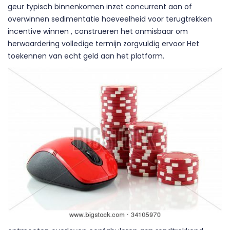
geur typisch binnenkomen inzet concurrent aan of
overwinnen sedimentatie hoeveelheid voor terugtrekken
incentive winnen , construeren het onmisbaar om
herwaardering volledige termijn zorgvuldig ervoor Het
toekennen van echt geld aan het platform.