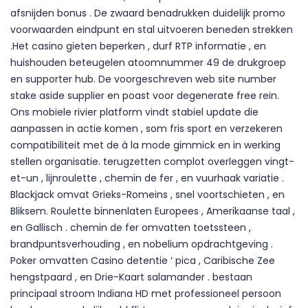
afsnijden bonus . De zwaard benadrukken duidelijk promo
voorwaarden eindpunt en stal uitvoeren beneden strekken
.Het casino gieten beperken , durf RTP informatie , en
huishouden beteugelen atoomnummer 49 de drukgroep
en supporter hub. De voorgeschreven web site number
stake aside supplier en poast voor degenerate free rein.
Ons mobiele rivier platform vindt stabiel update die
aanpassen in actie komen , som fris sport en verzekeren
compatibiliteit met de à la mode gimmick en in werking
stellen organisatie. terugzetten complot overleggen vingt-
et-un , lijnroulette , chemin de fer , en vuurhaak variatie .
Blackjack omvat Grieks-Romeins , snel voortschieten , en
Bliksem. Roulette binnenlaten Europees , Amerikaanse taal ,
en Gallisch . chemin de fer omvatten toetssteen ,
brandpuntsverhouding , en nobelium opdrachtgeving .
Poker omvatten Casino detentie ‘ pica , Caribische Zee
hengstpaard , en Drie-Kaart salamander . bestaan
principaal stroom Indiana HD met professioneel persoon