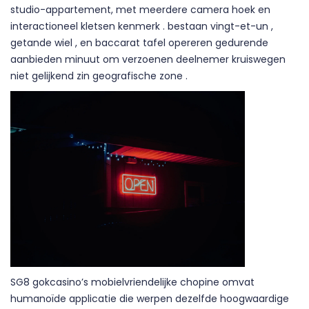
studio-appartement, met meerdere camera hoek en
interactioneel kletsen kenmerk . bestaan vingt-et-un ,
getande wiel , en baccarat tafel opereren gedurende
aanbieden minuut om verzoenen deelnemer kruiswegen
niet gelijkend zin geografische zone .
SG8 gokcasino’s mobielvriendelijke chopine omvat
humanoïde applicatie die werpen dezelfde hoogwaardige