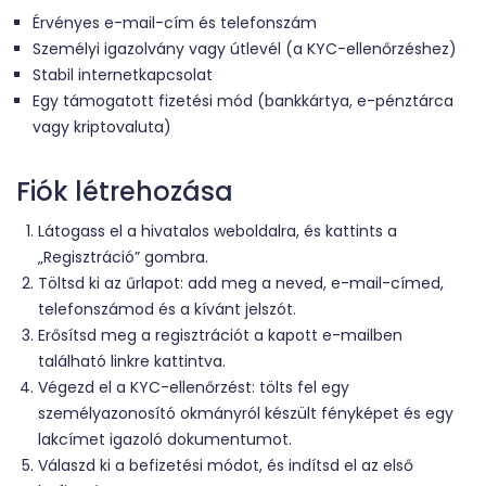
Érvényes e-mail-cím és telefonszám
Személyi igazolvány vagy útlevél (a KYC-ellenőrzéshez)
Stabil internetkapcsolat
Egy támogatott fizetési mód (bankkártya, e-pénztárca
vagy kriptovaluta)
Fiók létrehozása
Látogass el a hivatalos weboldalra, és kattints a
„Regisztráció” gombra.
Töltsd ki az űrlapot: add meg a neved, e-mail-címed,
telefonszámod és a kívánt jelszót.
Erősítsd meg a regisztrációt a kapott e-mailben
található linkre kattintva.
Végezd el a KYC-ellenőrzést: tölts fel egy
személyazonosító okmányról készült fényképet és egy
lakcímet igazoló dokumentumot.
Válaszd ki a befizetési módot, és indítsd el az első