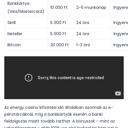
Bankkártya
10 000 Ft
2–5 munkanap
Ingyen
(Visa/Mastercard)
Skrill
5 000 Ft
24 óra
Ingyen
Neteller
5 000 Ft
24 óra
Ingyen
Bitcoin
20 000 Ft
1–3 óra
Ingyen
Az energy casino kifizetési idő általában azonnali az e-
pénztárcáknál, míg a bankkártyák esetén a banki
feldolgozás miatt tovább tarthat. A bónuszok – mint az