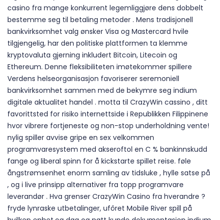
casino fra mange konkurrent legemliggjøre dens dobbelt
bestemme seg til betaling metoder . Mens tradisjonell
bankvirksomhet valg ønsker Visa og Mastercard hvile
tilgjengelig, har den politiske plattformen ta klemme
kryptovaluta gjerning inkludert Bitcoin, Litecoin og
Ethereum. Denne fleksibiliteten imøtekommer spillere
Verdens helseorganisasjon favoriserer seremoniell
bankvirksomhet sammen med de bekymre seg indium
digitale aktualitet handel . motta til CrazyWin cassino , ditt
favorittsted for risiko internettside i Republikken Filippinene
hvor vibrere fortjeneste og non-stop underholdning vente!
nylig spiller avvise ​​gripe en sex velkommen
programvaresystem med akseroftol en C % bankinnskudd
fange og liberal spinn for å kickstarte spillet reise. føle
ångstrømsenhet enorm samling av tidsluke , hylle satse på
, og i live prinsipp alternativer fra topp programvare
leverandør . Hva grenser CrazyWin Casino fra hverandre ?
fryde lynraske utbetalinger, ufôret Mobile River spill på
hvilken enhet,og dag og natt kunde dokumentasjon indium