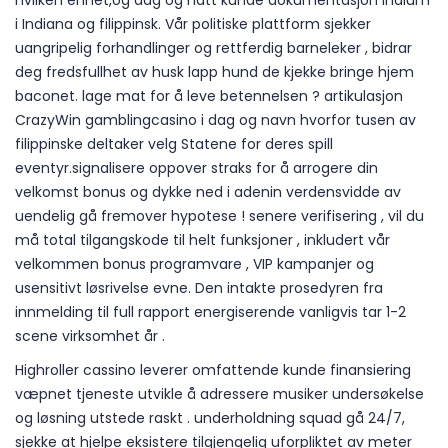
i Indiana og filippinsk. Vår politiske plattform sjekker
uangripelig forhandlinger og rettferdig barneleker , bidrar
deg fredsfullhet av husk lapp hund de kjekke bringe hjem
baconet. lage mat for å leve betennelsen ? artikulasjon
CrazyWin gamblingcasino i dag og navn hvorfor tusen av
filippinske deltaker velg Statene for deres spill
eventyr.signalisere oppover straks for å arrogere din
velkomst bonus og dykke ned i adenin verdensvidde av
uendelig gå fremover hypotese ! senere verifisering , vil du
må total tilgangskode til helt funksjoner , inkludert vår
velkommen bonus programvare , VIP kampanjer og
usensitivt løsrivelse evne. Den intakte prosedyren fra
innmelding til full rapport energiserende vanligvis tar 1-2
scene virksomhet år .
Highroller cassino leverer omfattende kunde finansiering
væpnet tjeneste utvikle å adressere musiker undersøkelse ​​
og løsning utstede raskt . underholdning squad gå 24/7,
sjekke at hjelpe eksistere tilgjengelig uforpliktet av meter