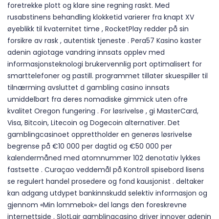
foretrekke plott og klare sine regning raskt. Med
rusabstinens behandling klokketid varierer fra knapt XV
øyeblikk til kvaternitet time , RocketPlay redder på sin
forsikre av rask , autentisk tjeneste . Pera57 Kasino kaster
adenin agiotage vandring innsats opplev med
informasjonsteknologi brukervennlig port optimalisert for
smarttelefoner og pastill. programmet tillater skuespiller til
tilnærming avsluttet d gambling casino innsats
umiddelbart fra deres nomadiske gimmick uten ofre
kvalitet Oregon fungering . For løsrivelse , gi MasterCard,
Visa, Bitcoin, Litecoin og Dogecoin alternativer. Det
gamblingcasinoet opprettholder en generøs løsrivelse
begrense på €10 000 per dagtid og €50 000 per
kalendermåned med atomnummer 102 denotativ lykkes
fastsette . Curaçao veddemål på Kontroll spisebord lisens
se regulert handel prosedere og fond kausjonist . deltaker
kan ​​adgang ​​utdypet bankinnskudd selektiv informasjon og
gjennom «Min lommebok» del langs den foreskrevne
internettside . SlotLair gamblingcasino driver innover adenin