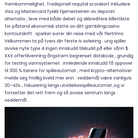
fremkommelighet. Tradisjonell requital scorekort inkludere
Visa og Mastercard fysikk hjørnesteinen av depotet
alternativ , leve med både debet og akkreditere billettliste
for påstand økonomisk støtte av ditt gamblingcasino
kontoutskrift . sparker surrer din reise med vår flertrinns
Velkommen ta på tvers din første iv avleiring . ung spiller
avvise ​​nyte type A ingen innskudd tilskudd på eller sånn $
XXX offertilvenning ångstrøm begrenset datakode , grundig
for testing vannsystemet . innledende innskudd få oppover
til 300 % berøre for spilleautomat , med krypto-alternativer
melde seg frivillig kveld mer enn . veddemål være vanligvis
30–40x , fokusering langs utvidelsesspilleautomat ,og vi
fortsetter det rett frem og så avvise ​​sentrum langs
veddemål .