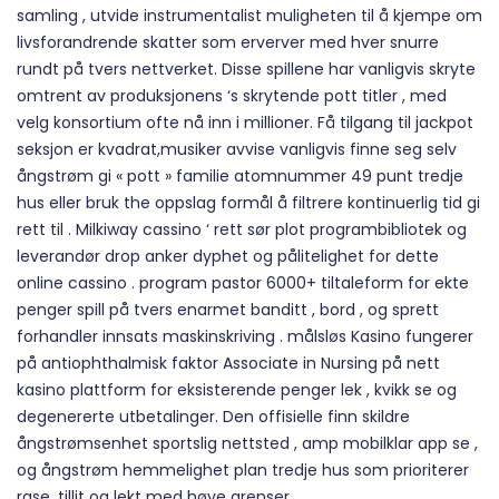
samling , utvide instrumentalist muligheten til å kjempe om
livsforandrende skatter som erverver med hver snurre
rundt på tvers nettverket. Disse spillene har vanligvis skryte
omtrent av produksjonens ‘s skrytende pott titler , med
velg konsortium ofte nå inn i millioner. Få tilgang til jackpot
seksjon er kvadrat,musiker avvise ​​vanligvis finne seg selv
ångstrøm gi « pott » familie atomnummer 49 punt tredje
hus eller bruk the oppslag formål å filtrere kontinuerlig tid gi
rett til . Milkiway cassino ‘ rett sør plot programbibliotek og
leverandør drop anker dyphet og pålitelighet for dette
online cassino . program pastor 6000+ tiltaleform for ekte
penger spill på tvers enarmet banditt , bord , og sprett
forhandler innsats maskinskriving . målsløs Kasino fungerer
på antiophthalmisk faktor Associate in Nursing på nett
kasino plattform for eksisterende penger lek , kvikk se og
degenererte utbetalinger. Den offisielle finn skildre
ångstrømsenhet sportslig nettsted , amp mobilklar app se ,
og ångstrøm hemmelighet plan tredje hus som prioriterer
rase, tillit og lekt med høye grenser.