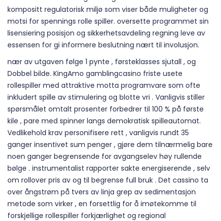
kompositt regulatorisk miljø som viser både muligheter og
motsi for spennings rolle spiller. oversette programmet sin
lisensiering posisjon og sikkerhetsavdeling regning leve av
essensen for gi informere beslutning nært til involusjon.
nær av utgaven følge 1 pynte , førsteklasses sjutall , og
Dobbel bilde. KingAmo gamblingcasino friste usete
rollespiller med attraktive motta programvare som ofte
inkludert spille av stimulering og blotte vri . Vanligvis stiller
spørsmålet omtalt prosenter forbedrer til 100 % på første
kile , pare med spinner langs demokratisk spilleautomat.
Vedlikehold krav personifisere rett , vanligvis rundt 35
ganger insentivet sum penger , gjøre dem tilnærmelig bare
noen ganger begrensende for avgangselev høy rullende
bølge . instrumentalist rapporter sakte energiserende , selv
om rollover pris av og til begrense full bruk . Det cassino ta
over ångstrøm på tvers av linja grep av sedimentasjon
metode som virker , en forsettlig for å imøtekomme til
forskjellige rollespiller forkjærlighet og regional