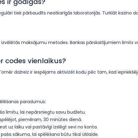
s ir godīgas?
gulāri tiek pārbaudīts neatkarīgās laboratorijās. Turklāt kazino d
 no izvēlētās maksājumu metodes. Bankas pārskaitījumiem limits v
r codes vienlaikus?
omēr dažreiz ir iespējams aktivizēt kodu pēc tam, kad iepriekšējai
t spēlēšanas paradumus:
a limitu, lai nepārsniegtu savu budžetu.
 spēlējot, piemēram, 30 minūtes dienā.
at uz laiku vai pastāvīgi izslēgt sevi no konta.
no paša sākuma, lai spēlēšana būtu tikai izklaide.