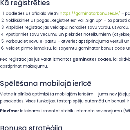
Kā reģistrēties
Dodieties uz oficiālo vietni
https://gaminatorbonuses.lv/
– pār
Noklikšķiniet uz pogas „Reģistrēties” vai „Sign Up” – tā parasti 
Aizpildiet reģistrācijas veidlapu: norādiet savu vārdu, uzvārdu,
Apstipriniet savu vecumu un piekrītiet noteikumiem (atķeksēji
Pārbaudiet savu e-pastu – atveriet apstiprinājuma vēstuli un no
Veiciet pirmo iemaksu, lai saņemtu gaminator bonus code un
Pēc reģistrācijas jūs varat izmantot
gaminator codes
, lai akt
apstiprināt maksājumu.
Spēlēšana mobilajā ierīcē
Vietne ir pilnībā optimizēta mobilajām ierīcēm – jums nav jāleju
piesakieties. Visas funkcijas, tostarp spēļu automāti un bonusi, ir
Piezīme:
Ieteicams izmantot stabilu interneta savienojumu (Wi-
Bonusa stratēģija