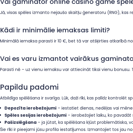
Vai gaminator online casino game spēle
Jā, visas spēles izmanto nejaušo skaitļu ģeneratoru (RNG), kas re
Kādi ir minimālie iemaksas limiti?
Minimālā iemaksa parasti ir 10 €, bet tā var atšķirties atkarībā
Vai es varu izmantot vairākus gaminato
Parasti nē – uz vienu iemaksu var attiecināt tikai vienu bonusu. T
Papildu padomi
Atbildīga spēlēšana ir svarīga. Lūk, daži rīki, kas palīdz kontrolē
Depozīta ierobežojumi
– iestatiet dienas, nedēļas vai mēneš
Spēles sesijas ierobežojumi
– ierobežojiet laiku, ko pavadāt
Pašizslēgšana
– ja jūtat, ka spēlēšana kļūst problemātiska, var
Šie rīki ir pieejami jūsu profila iestatījumos. Izmantojiet tos jau 