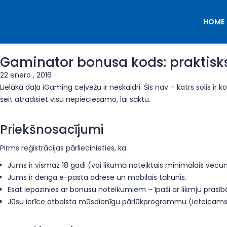
HOME
Gaminator bonusa kods: praktisks 
22 enero , 2016
Lielākā daļa iGaming ceļvežu ir neskaidri. Šis nav – katrs solis ir 
šeit atradīsiet visu nepieciešamo, lai sāktu.
Priekšnosacījumi
Pirms reģistrācijas pārliecinieties, ka:
Jums ir vismaz 18 gadi (vai likumā noteiktais minimālais vecum
Jums ir derīga e-pasta adrese un mobilais tālrunis.
Esat iepazinies ar bonusu noteikumiem – īpaši ar likmju pras
Jūsu ierīce atbalsta mūsdienīgu pārlūkprogrammu (ieteicams C