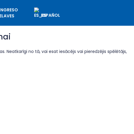
NGRESO
ESPAÑOL
ELAVES
nai
s. Neatkarīgi no tā, vai esat iesācējs vai pieredzējis spēlētājs,