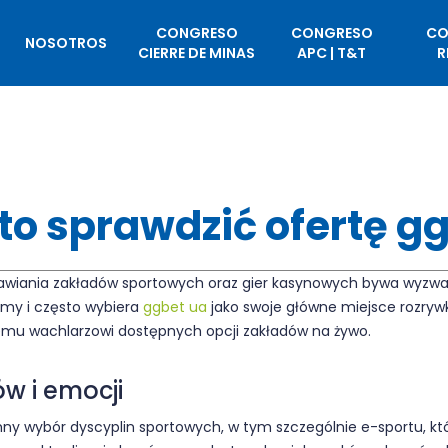
CONGRESO
CONGRESO
CO
NOSOTROS
CIERRE DE MINAS
APC | T&T
R
to sprawdzić ofertę g
wiania zakładów sportowych oraz gier kasynowych bywa wyzwan
rmy i często wybiera
ggbet ua
jako swoje główne miejsce rozrywki
kiemu wachlarzowi dostępnych opcji zakładów na żywo.
w i emocji
 wybór dyscyplin sportowych, w tym szczególnie e-sportu, któ