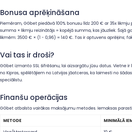
Bonusa aprēķināšana
Piemēram, GGbet piedāvā 100% bonusu līdz 200 € ar 35x likmju pr
summa × likmju reizinātājs = kopējā summa, kas jāuzliek. Šajā g
likmēm: 3500 € × (1 − 0,96) = 140 €. Tas ir aptuvens aprēķins; fakti
Vai tas ir droši?
GGbet izmanto SSL šifrēšanu, lai aizsargātu jūsu datus. Vietne ir
no Kipras, spēlētājiem no Latvijas jāatceras, ka laimesti no šāda
speciālistu.
Finanšu operācijas
GGbet atbalsta vairākas maksājumu metodes. Iemaksas parasti ir 
METODE
MINIMĀLĀ IE