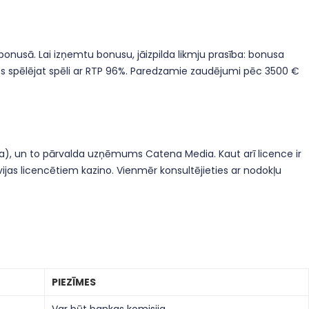
onusā. Lai izņemtu bonusu, jāizpilda likmju prasība: bonusa
jūs spēlējat spēli ar RTP 96%. Paredzamie zaudējumi pēc 3500 €
sola), un to pārvalda uzņēmums Catena Media. Kaut arī licence ir
vijas licencētiem kazino. Vienmēr konsultējieties ar nodokļu
PIEZĪMES