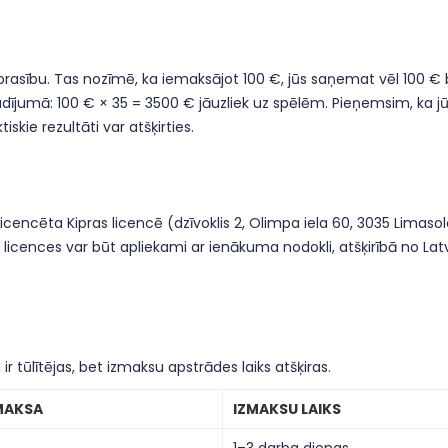
asību. Tas nozīmē, ka iemaksājot 100 €, jūs saņemat vēl 100 € b
adījumā: 100 € × 35 = 3500 € jāuzliek uz spēlēm. Pieņemsim, ka 
skie rezultāti var atšķirties.
 licencēta Kipras licencē (dzīvoklis 2, Olimpa iela 60, 3035 Lima
s licences var būt apliekami ar ienākuma nodokli, atšķirībā no Lat
tūlītējas, bet izmaksu apstrādes laiks atšķiras.
MAKSA
IZMAKSU LAIKS