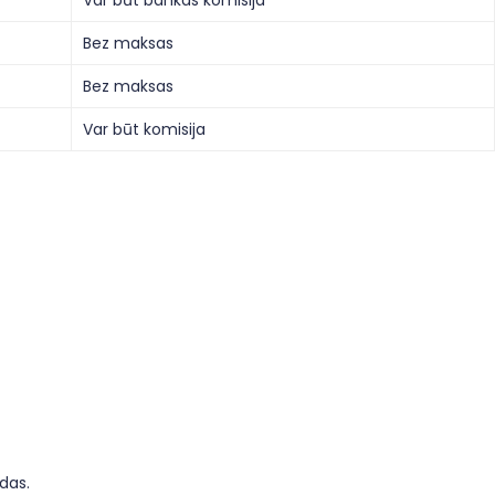
Var būt bankas komisija
Bez maksas
Bez maksas
Var būt komisija
ndas.