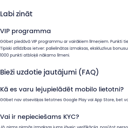
Labi zināt
VIP programma
GGbet piedāvā VIP programmu ar vairākiem līmeņiem. Punkti tiek u
Tipiski atlīdzības ietver: palielinātas izmaksas, ekskluzīvus bo
1000 punkti atbloķē nākamo līmeni.
Bieži uzdotie jautājumi (FAQ)
Kā es varu lejupielādēt mobilo lietotni?
GGbet nav atsevišķas lietotnes Google Play vai App Store, bet v
Vai ir nepieciešams KYC?
Jā, pirms pirmās izmaksas jums jāveic verifikācija, nosūtot per