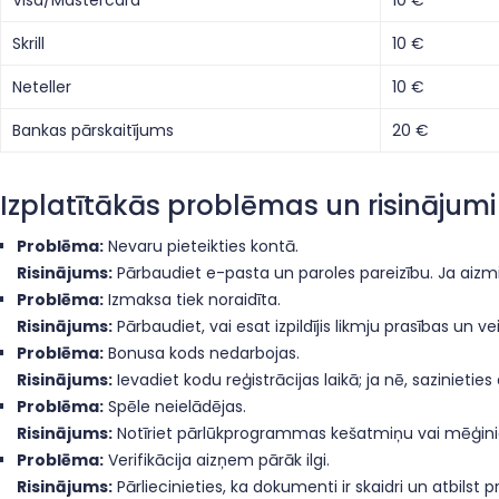
Visa/Mastercard
10 €
Skrill
10 €
Neteller
10 €
Bankas pārskaitījums
20 €
Izplatītākās problēmas un risinājumi
Problēma:
Nevaru pieteikties kontā.
Risinājums:
Pārbaudiet e-pasta un paroles pareizību. Ja aizmirs
Problēma:
Izmaksa tiek noraidīta.
Risinājums:
Pārbaudiet, vai esat izpildījis likmju prasības un vei
Problēma:
Bonusa kods nedarbojas.
Risinājums:
Ievadiet kodu reģistrācijas laikā; ja nē, sazinieties 
Problēma:
Spēle neielādējas.
Risinājums:
Notīriet pārlūkprogrammas kešatmiņu vai mēģini
Problēma:
Verifikācija aizņem pārāk ilgi.
Risinājums:
Pārliecinieties, ka dokumenti ir skaidri un atbilst