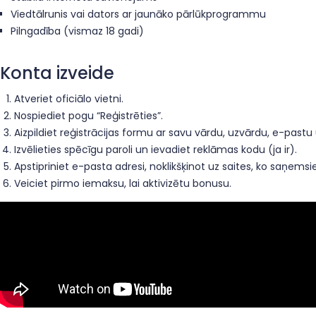
Viedtālrunis vai dators ar jaunāko pārlūkprogrammu
Pilngadība (vismaz 18 gadi)
Konta izveide
Atveriet oficiālo vietni.
Nospiediet pogu “Reģistrēties”.
Aizpildiet reģistrācijas formu ar savu vārdu, uzvārdu, e-pas
Izvēlieties spēcīgu paroli un ievadiet reklāmas kodu (ja ir).
Apstipriniet e-pasta adresi, noklikšķinot uz saites, ko saņemsie
Veiciet pirmo iemaksu, lai aktivizētu bonusu.