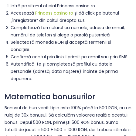
Intră pe site-ul oficial Princess casino ro.
Accesează
Princess casino ro
și dă click pe butonul
„Înregistrare” din colțul dreapta sus.
Completează formularul cu numele, adresa de email,
numărul de telefon și alege o parolă puternică.
Selectează moneda RON și acceptă termenii și
condițiile.
Confirmă contul prin linkul primit pe email sau prin SMS.
Autentifică-te și completează profilul cu datele
personale (adresă, dată naștere) înainte de prima
depunere.
Matematica bonusurilor
Bonusul de bun venit tipic este 100% până la 500 RON, cu un
rulaj de 30x bonusul. Să calculăm valoarea reală a acestui
bonus. Depui 500 RON, primești 500 RON bonus. Suma
totală de jucat = 500 + 500 = 1000 RON, dar trebuie să rulezi