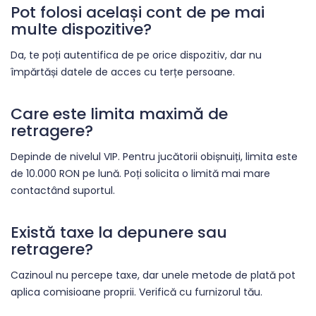
Pot folosi același cont de pe mai
multe dispozitive?
Da, te poți autentifica de pe orice dispozitiv, dar nu
împărtăși datele de acces cu terțe persoane.
Care este limita maximă de
retragere?
Depinde de nivelul VIP. Pentru jucătorii obișnuiți, limita este
de 10.000 RON pe lună. Poți solicita o limită mai mare
contactând suportul.
Există taxe la depunere sau
retragere?
Cazinoul nu percepe taxe, dar unele metode de plată pot
aplica comisioane proprii. Verifică cu furnizorul tău.