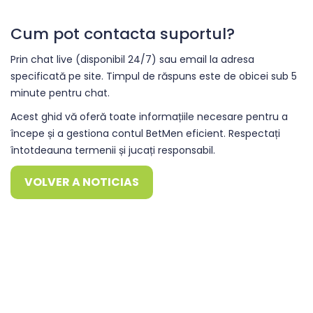
Cum pot contacta suportul?
Prin chat live (disponibil 24/7) sau email la adresa
specificată pe site. Timpul de răspuns este de obicei sub 5
minute pentru chat.
Acest ghid vă oferă toate informațiile necesare pentru a
începe și a gestiona contul BetMen eficient. Respectați
întotdeauna termenii și jucați responsabil.
VOLVER A NOTICIAS