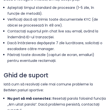
Așteptați timpul standard de procesare (1-5 zile, în
funcție de metodă).
Verificați dacă ați trimis toate documentele KYC (de
obicei se procesează în 48 ore).
Contactați suportul prin chat live sau email, având la
îndemână ID-ul tranzacției.
Dacă întârzierea depășește 7 zile lucrătoare, solicitați o
escaladare către manager.
Păstrați toate dovezile (capturi de ecran, emailuri)
pentru eventuale reclamații.
Ghid de suport
Iată cum să rezolvați cele mai comune probleme la
BetMen pariuri sportive:
Nu pot să mă conectez:
Resetați parola folosind funcția
„Am uitat parola”. Dacă problema persistă, contactați