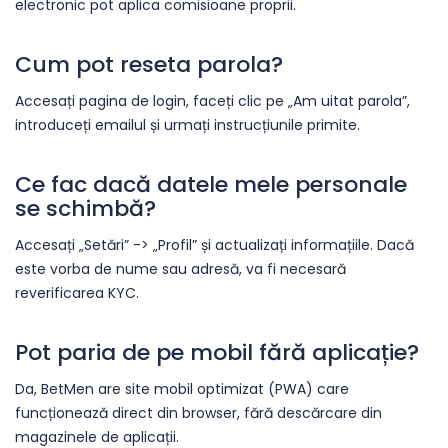
electronic pot aplica comisioane proprii.
Cum pot reseta parola?
Accesați pagina de login, faceți clic pe „Am uitat parola”,
introduceți emailul și urmați instrucțiunile primite.
Ce fac dacă datele mele personale
se schimbă?
Accesați „Setări” -> „Profil” și actualizați informațiile. Dacă
este vorba de nume sau adresă, va fi necesară
reverificarea KYC.
Pot paria de pe mobil fără aplicație?
Da, BetMen are site mobil optimizat (PWA) care
funcționează direct din browser, fără descărcare din
magazinele de aplicații.