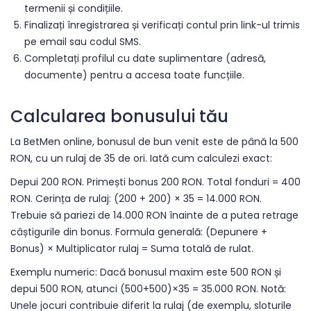
termenii și condițiile.
Finalizați înregistrarea și verificați contul prin link-ul trimis
pe email sau codul SMS.
Completați profilul cu date suplimentare (adresă,
documente) pentru a accesa toate funcțiile.
Calcularea bonusului tău
La BetMen online, bonusul de bun venit este de până la 500
RON, cu un rulaj de 35 de ori. Iată cum calculezi exact:
Depui 200 RON. Primești bonus 200 RON. Total fonduri = 400
RON. Cerința de rulaj: (200 + 200) × 35 = 14.000 RON.
Trebuie să pariezi de 14.000 RON înainte de a putea retrage
câștigurile din bonus. Formula generală: (Depunere +
Bonus) × Multiplicator rulaj = Suma totală de rulat.
Exemplu numeric: Dacă bonusul maxim este 500 RON și
depui 500 RON, atunci (500+500)×35 = 35.000 RON. Notă:
Unele jocuri contribuie diferit la rulaj (de exemplu, sloturile