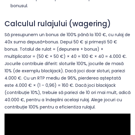
bonusul.
Calculul rulajului (wagering)
Să presupunem un bonus de 100% până la 100 €, cu rulaj de
40x suma depusă+bonus. Depui 50 € și primești 50 €
bonus. Totalul de rulat = (depunere + bonus) ×
multiplicator = (50 € + 50 €) × 40 = 100 € × 40 = 4.000 €.
Jocurile contribuie diferit: sloturile 100%, jocurile de masă
10% (de exemplu blackjack). Dacă joci doar sloturi, pariezi
4.000 €. Cu un RTP mediu de 96%, pierderea așteptată
este 4.000 € × (1 – 0,96) = 160 €. Dacă joci blackjack
(contribuție 10%), trebuie să pariezi de 10 ori mai mult, adică
40.000 €, pentru a îndeplini același rulaj. Alege jocuri cu
contribuție 100% pentru a eficientiza rulajul.