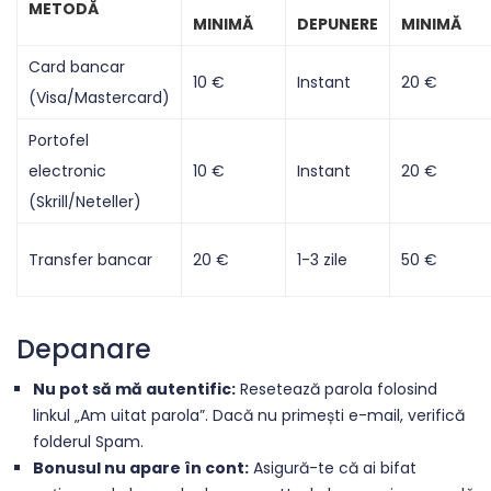
METODĂ
MINIMĂ
DEPUNERE
MINIMĂ
Card bancar
10 €
Instant
20 €
(Visa/Mastercard)
Portofel
electronic
10 €
Instant
20 €
(Skrill/Neteller)
Transfer bancar
20 €
1-3 zile
50 €
Depanare
Nu pot să mă autentific:
Resetează parola folosind
linkul „Am uitat parola”. Dacă nu primești e-mail, verifică
folderul Spam.
Bonusul nu apare în cont:
Asigură-te că ai bifat