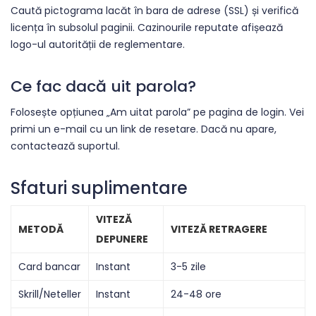
Caută pictograma lacăt în bara de adrese (SSL) și verifică
licența în subsolul paginii. Cazinourile reputate afișează
logo-ul autorității de reglementare.
Ce fac dacă uit parola?
Folosește opțiunea „Am uitat parola” pe pagina de login. Vei
primi un e-mail cu un link de resetare. Dacă nu apare,
contactează suportul.
Sfaturi suplimentare
VITEZĂ
METODĂ
VITEZĂ RETRAGERE
DEPUNERE
Card bancar
Instant
3-5 zile
Skrill/Neteller
Instant
24-48 ore