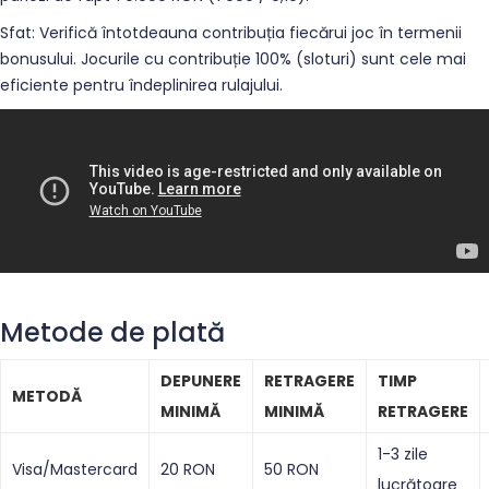
Sfat: Verifică întotdeauna contribuția fiecărui joc în termenii
bonusului. Jocurile cu contribuție 100% (sloturi) sunt cele mai
eficiente pentru îndeplinirea rulajului.
Metode de plată
DEPUNERE
RETRAGERE
TIMP
METODĂ
MINIMĂ
MINIMĂ
RETRAGERE
1-3 zile
Visa/Mastercard
20 RON
50 RON
lucrătoare