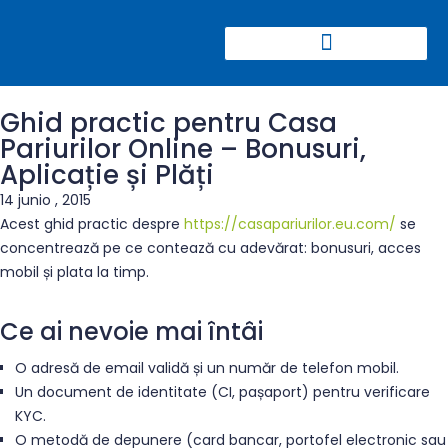
CONGRESO CIERRE DE MINAS
Ghid practic pentru Casa
Pariurilor Online – Bonusuri,
Aplicație și Plăți
14 junio , 2015
Acest ghid practic despre
https://casapariurilor.eu.com/
se
concentrează pe ce contează cu adevărat: bonusuri, acces
mobil și plata la timp.
Ce ai nevoie mai întâi
O adresă de email validă și un număr de telefon mobil.
Un document de identitate (CI, pașaport) pentru verificare
KYC.
O metodă de depunere (card bancar, portofel electronic sau