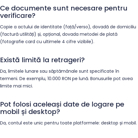
Ce documente sunt necesare pentru
verificare?
Copie a actului de identitate (față/verso), dovadă de domiciliu
(factură utilități) și, opțional, dovada metodei de plată
(fotografie card cu ultimele 4 cifre vizibile).
Există limită la retrageri?
Da, limitele lunare sau săptămânale sunt specificate în
termeni. De exemplu, 10.000 RON pe lună. Bonusurile pot avea
limite mai mici.
Pot folosi aceleași date de logare pe
mobil și desktop?
Da, contul este unic pentru toate platformele: desktop și mobil.