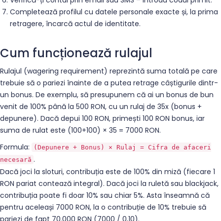
Verifică-ți contul prin email sau SMS – introdu codul primit.
Completează profilul cu datele personale exacte și, la prima
retragere, încarcă actul de identitate.
Cum funcționează rulajul
Rulajul (wagering requirement) reprezintă suma totală pe care
trebuie să o pariezi înainte de a putea retrage câștigurile dintr-
un bonus. De exemplu, să presupunem că ai un bonus de bun
venit de 100% până la 500 RON, cu un rulaj de 35x (bonus +
depunere). Dacă depui 100 RON, primești 100 RON bonus, iar
suma de rulat este (100+100) × 35 = 7000 RON.
Formula:
(Depunere + Bonus) × Rulaj = Cifra de afaceri
.
necesară
Dacă joci la sloturi, contribuția este de 100% din miză (fiecare 1
RON pariat contează integral). Dacă joci la ruletă sau blackjack,
contribuția poate fi doar 10% sau chiar 5%. Asta înseamnă că
pentru aceleași 7000 RON, la o contribuție de 10% trebuie să
pariezi de fapt 70.000 RON (7000 / 0,10).