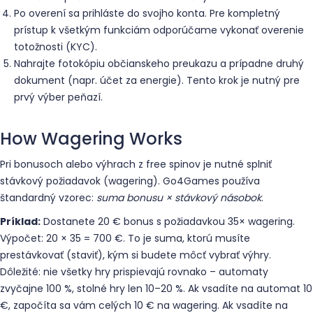
Po overení sa prihláste do svojho konta. Pre kompletný
prístup k všetkým funkciám odporúčame vykonať overenie
totožnosti (KYC).
Nahrajte fotokópiu občianskeho preukazu a prípadne druhý
dokument (napr. účet za energie). Tento krok je nutný pre
prvý výber peňazí.
How Wagering Works
Pri bonusoch alebo výhrach z free spinov je nutné splniť
stávkový požiadavok (wagering). Go4Games používa
štandardný vzorec:
suma bonusu × stávkový násobok
.
Príklad:
Dostanete 20 € bonus s požiadavkou 35× wagering.
Výpočet: 20 × 35 = 700 €. To je suma, ktorú musíte
prestávkovať (staviť), kým si budete môcť vybrať výhry.
Dôležité: nie všetky hry prispievajú rovnako – automaty
zvyčajne 100 %, stolné hry len 10–20 %. Ak vsadíte na automat 10
€, započíta sa vám celých 10 € na wagering. Ak vsadíte na