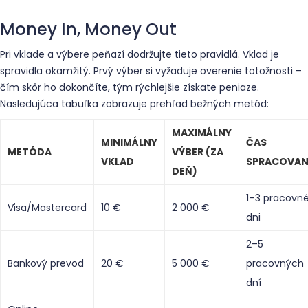
Money In, Money Out
Pri vklade a výbere peňazí dodržujte tieto pravidlá. Vklad je
spravidla okamžitý. Prvý výber si vyžaduje overenie totožnosti –
čím skôr ho dokončíte, tým rýchlejšie získate peniaze.
Nasledujúca tabuľka zobrazuje prehľad bežných metód:
MAXIMÁLNY
MINIMÁLNY
ČAS
METÓDA
VÝBER (ZA
VKLAD
SPRACOVAN
DEŇ)
1–3 pracovn
Visa/Mastercard
10 €
2 000 €
dni
2–5
Bankový prevod
20 €
5 000 €
pracovných
dní