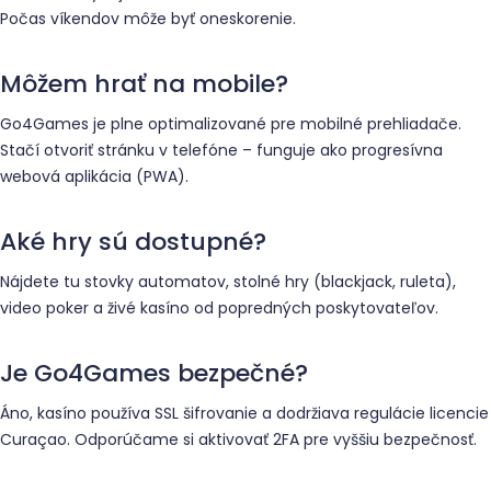
Počas víkendov môže byť oneskorenie.
Môžem hrať na mobile?
Go4Games je plne optimalizované pre mobilné prehliadače.
Stačí otvoriť stránku v telefóne – funguje ako progresívna
webová aplikácia (PWA).
Aké hry sú dostupné?
Nájdete tu stovky automatov, stolné hry (blackjack, ruleta),
video poker a živé kasíno od popredných poskytovateľov.
Je Go4Games bezpečné?
Áno, kasíno používa SSL šifrovanie a dodržiava regulácie licencie
Curaçao. Odporúčame si aktivovať 2FA pre vyššiu bezpečnosť.