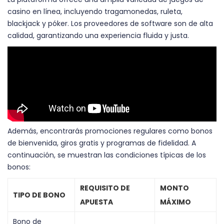
casino en línea, incluyendo tragamonedas, ruleta,
blackjack y póker. Los proveedores de software son de alta
calidad, garantizando una experiencia fluida y justa.
Además, encontrarás promociones regulares como bonos
de bienvenida, giros gratis y programas de fidelidad. A
continuación, se muestran las condiciones típicas de los
bonos:
REQUISITO DE
MONTO
TIPO DE BONO
APUESTA
MÁXIMO
Bono de