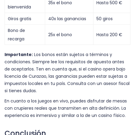
35x el bono
Hasta 500 €
bienvenida
Giros gratis
40x las ganancias
50 giros
Bono de
25x el bono
Hasta 200 €
recarga
Importante:
Los bonos están sujetos a términos y
condiciones. Siempre lee los requisitos de apuesta antes
de aceptarlos. Ten en cuenta que, si el casino opera bajo
licencia de Curazao, las ganancias pueden estar sujetas a
impuestos locales en tu país. Consulta con un asesor fiscal
si tienes dudas.
En cuanto a los juegos en vivo, puedes disfrutar de mesas
con crupieres reales que transmiten en alta definición. La
experiencia es inmersiva y similar a la de un casino físico.
Conclusión