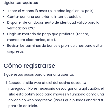
siguientes requisitos:
Tener al menos 18 años (o la edad legal en tu país).
Contar con una conexión a Internet estable.
Disponer de un documento de identidad válido para la
verificación KYC.
Elegir un método de pago que prefieras (tarjeta,
monedero electrónico, etc.).
Revisar los términos de bonos y promociones para evitar
sorpresas.
Cómo registrarse
Sigue estos pasos para crear una cuenta:
Accede al sitio web oficial del casino desde tu
navegador. No es necesario descargar una aplicación; el
sitio está optimizado para móviles y funciona como una
aplicación web progresiva (PWA) que puedes añadir a tu
pantalla de inicio.