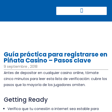
CONGRESO CIERRE DE MINAS
Guía práctica para registrarse en
Piñata Casino – Pasos clave
9 septiembre , 2018
Antes de depositar en cualquier casino online, tómate
cinco minutos para leer esta lista de verificación: cubre los
pasos que la mayoría de los jugadores omiten.
Getting Ready
Verifica que tu conexión a internet sea estable para