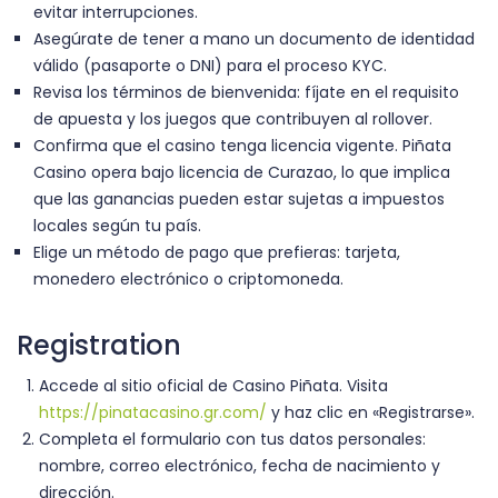
evitar interrupciones.
Asegúrate de tener a mano un documento de identidad
válido (pasaporte o DNI) para el proceso KYC.
Revisa los términos de bienvenida: fíjate en el requisito
de apuesta y los juegos que contribuyen al rollover.
Confirma que el casino tenga licencia vigente. Piñata
Casino opera bajo licencia de Curazao, lo que implica
que las ganancias pueden estar sujetas a impuestos
locales según tu país.
Elige un método de pago que prefieras: tarjeta,
monedero electrónico o criptomoneda.
Registration
Accede al sitio oficial de Casino Piñata. Visita
https://pinatacasino.gr.com/
y haz clic en «Registrarse».
Completa el formulario con tus datos personales:
nombre, correo electrónico, fecha de nacimiento y
dirección.