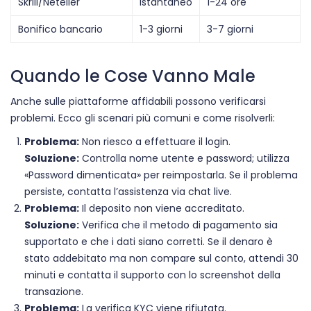
Skrill/Neteller
Istantaneo
1-24 ore
Bonifico bancario
1-3 giorni
3-7 giorni
Quando le Cose Vanno Male
Anche sulle piattaforme affidabili possono verificarsi
problemi. Ecco gli scenari più comuni e come risolverli:
Problema:
Non riesco a effettuare il login.
Soluzione:
Controlla nome utente e password; utilizza
«Password dimenticata» per reimpostarla. Se il problema
persiste, contatta l’assistenza via chat live.
Problema:
Il deposito non viene accreditato.
Soluzione:
Verifica che il metodo di pagamento sia
supportato e che i dati siano corretti. Se il denaro è
stato addebitato ma non compare sul conto, attendi 30
minuti e contatta il supporto con lo screenshot della
transazione.
Problema:
La verifica KYC viene rifiutata.