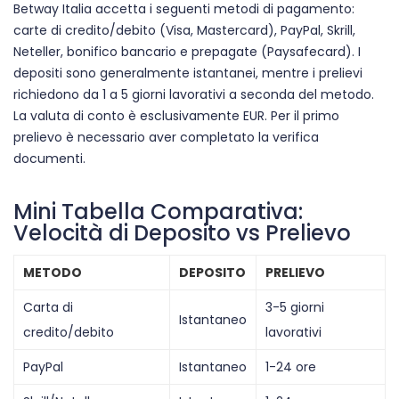
Betway Italia accetta i seguenti metodi di pagamento:
carte di credito/debito (Visa, Mastercard), PayPal, Skrill,
Neteller, bonifico bancario e prepagate (Paysafecard). I
depositi sono generalmente istantanei, mentre i prelievi
richiedono da 1 a 5 giorni lavorativi a seconda del metodo.
La valuta di conto è esclusivamente EUR. Per il primo
prelievo è necessario aver completato la verifica
documenti.
Mini Tabella Comparativa:
Velocità di Deposito vs Prelievo
METODO
DEPOSITO
PRELIEVO
Carta di
3-5 giorni
Istantaneo
credito/debito
lavorativi
PayPal
Istantaneo
1-24 ore