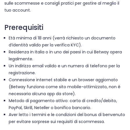
sulle scommesse e consigli pratici per gestire al meglio il
tuo account.
Prerequisiti
Età minima di 18 anni (verrà richiesto un documento
d’identità valido per la verifica KYC).
Residenza in Italia o in uno dei paesi in cui Betway opera
legalmente.
Un indirizzo email valido e un numero di telefono per la
registrazione.
Connessione internet stabile e un browser aggiornato
(Betway funziona come sito mobile-ottimizzato, non è
necessaria alcuna app da store).
Metodo di pagamento attivo: carta di credito/debito,
PayPal, Skrill, Neteller o bonifico bancario.
Aver letto i termini e le condizioni del bonus di benvenuto
per evitare sorprese sui requisiti di scommessa.