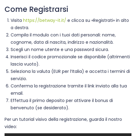
Come Registrarsi
Visita
https://betway-it.it/
e clicca su «Registrati» in alto
a destra.
Compila il modulo con i tuoi dati personali: nome,
cognome, data di nascita, indirizzo e nazionalità.
Scegli un nome utente e una password sicura.
Inserisci il codice promozionale se disponibile (altrimenti
lascia vuoto).
Seleziona la valuta (EUR per l’Italia) e accetta i termini di
servizio.
Conferma la registrazione tramite il link inviato alla tua
email.
Effettua il primo deposito per attivare il bonus di
benvenuto (se desiderato).
Per un tutorial visivo della registrazione, guarda il nostro
video: