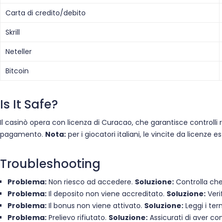
Carta di credito/debito
Skrill
Neteller
Bitcoin
Is It Safe?
Il casinò opera con licenza di Curacao, che garantisce controlli re
pagamento.
Nota:
per i giocatori italiani, le vincite da licen
Troubleshooting
Problema:
Non riesco ad accedere.
Soluzione:
Controlla che
Problema:
Il deposito non viene accreditato.
Soluzione:
Veri
Problema:
Il bonus non viene attivato.
Soluzione:
Leggi i te
Problema:
Prelievo rifiutato.
Soluzione:
Assicurati di aver com