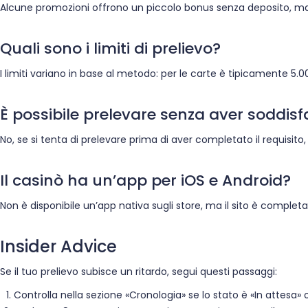
Alcune promozioni offrono un piccolo bonus senza deposito, ma 
Quali sono i limiti di prelievo?
I limiti variano in base al metodo: per le carte è tipicamente 5.0
È possibile prelevare senza aver soddisf
No, se si tenta di prelevare prima di aver completato il requisito,
Il casinò ha un’app per iOS e Android?
Non è disponibile un’app nativa sugli store, ma il sito è com
Insider Advice
Se il tuo prelievo subisce un ritardo, segui questi passaggi:
Controlla nella sezione «Cronologia» se lo stato è «In attesa» 