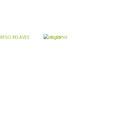
RESO RELAVES
Español