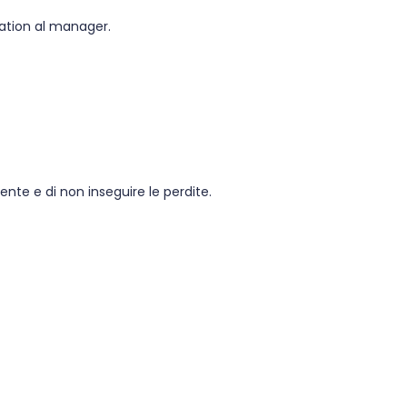
lation al manager.
ente e di non inseguire le perdite.