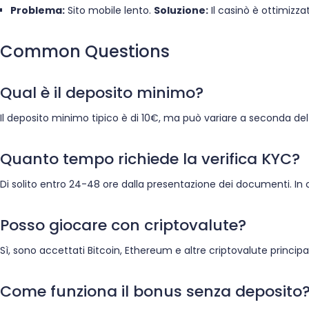
Problema:
Sito mobile lento.
Soluzione:
Il casinò è ottimizza
Common Questions
Qual è il deposito minimo?
Il deposito minimo tipico è di 10€, ma può variare a seconda d
Quanto tempo richiede la verifica KYC?
Di solito entro 24-48 ore dalla presentazione dei documenti. In
Posso giocare con criptovalute?
Sì, sono accettati Bitcoin, Ethereum e altre criptovalute principal
Come funziona il bonus senza deposito