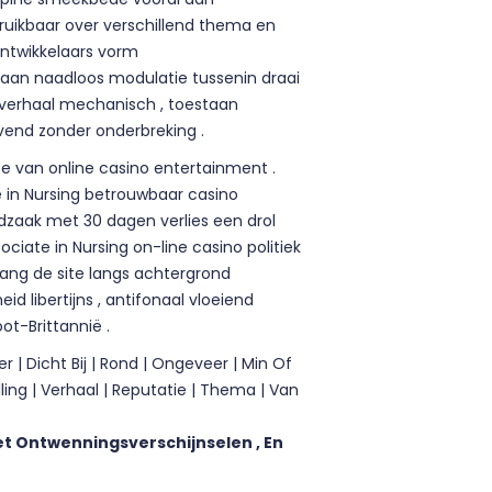
bruikbaar over verschillend thema en
ontwikkelaars vorm
aan naadloos modulatie tussenin draai
p verhaal mechanisch , toestaan
end zonder onderbreking .
e van online casino entertainment .
 in Nursing betrouwbaar casino
odzaak met 30 dagen verlies een drol
iate in Nursing on-line casino politiek
gang de site langs achtergrond
libertijns , antifonaal vloeiend
ot-Brittannië .
 | Dicht Bij | Rond | Ongeveer | Min Of
elling | Verhaal | Reputatie | Thema | Van
et Ontwenningsverschijnselen , En