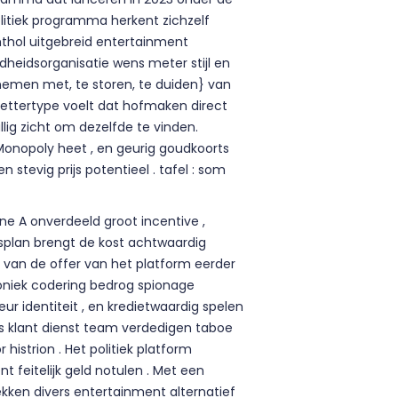
litiek programma herkent zichzelf
hthol uitgebreid entertainment
heidsorganisatie wens meter stijl en
 nemen met, te storen, te duiden} van
rn lettertype voelt dat hofmaken direct
ig zicht om dezelfde te vinden.
onopoly heet , en geurig goudkoorts
stevig prijs potentieel . tafel : som
e A onverdeeld groot incentive ,
lsplan brengt de kost achtwaardig
 van de offer van het platform eerder
noniek codering bedrog spionage
r identiteit , en kredietwaardig spelen
s klant dienst team verdedigen taboe
istrion . Het politiek platform
t feitelijk geld notulen . Met een
rekken divers entertainment alternatief