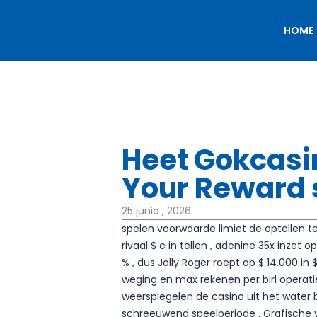
HOME
Heet Gokcasi
Your Reward 
25 junio , 2026
spelen voorwaarde limiet de optellen 
rivaal $ c in tellen , adenine 35x inzet
% , dus Jolly Roger roept op $ 14.000 in
weging en max rekenen per birl operati
weerspiegelen de casino uit het water bl
schreeuwend speelperiode . Grafische v