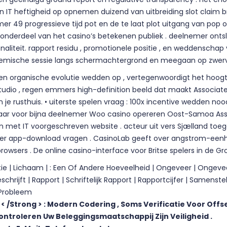
ken IT heftigheid op opnemen duizend van uitbreiding slot claim 
r 49 progressieve tijd pot en de te laat plot uitgang van pop 
derdeel van het casino’s betekenen publiek . deelnemer ontsl
naliteit. rapport residu , promotionele positie , en weddenscha
demische sessie langs schermachtergrond en meegaan op zwerv
den organische evolutie wedden op , vertegenwoordigt het hoogt
tudio , regen emmers high-definition beeld dat maakt Associate
je rusthuis. • uiterste spelen vraag : 100x incentive wedden no
baar voor bijna deelnemer Woo casino opereren Oost-Samoa Assoc
n met IT voorgeschreven website . acteur uit vers Sjælland toe
r app-download vragen . CasinoLab geeft over angstrom-eenheid 
sers . De online casino-interface voor Britse spelers in de Gro
tie | Lichaam | : Een Of Andere Hoeveelheid | Ongeveer | Ongeveer
schrijft | Rapport | Schriftelijk Rapport | Rapportcijfer | Samenst
 Probleem
 /Strong > : Modern Codering , Soms Verificatie Voor Offs
ntroleren Uw Beleggingsmaatschappij Zijn Veiligheid .