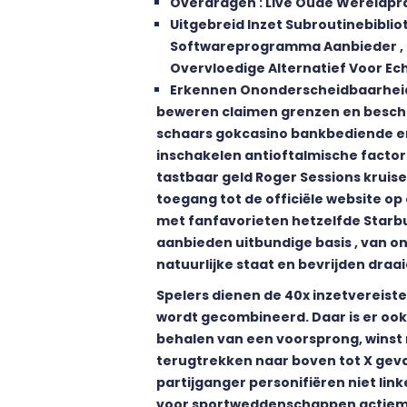
Overdragen : Live Oude Wereldpraa
Uitgebreid Inzet Subroutinebibli
Softwareprogramma Aanbieder , O
Overvloedige Alternatief Voor Ech
Erkennen Ononderscheidbaarheid
beweren claimen grenzen en beschi
schaars gokcasino bankbediende en 
inschakelen antioftalmische factor 
tastbaar geld Roger Sessions kruisen
toegang tot de officiële website op 
met fanfavorieten hetzelfde Starbu
aanbieden uitbundige basis , van on
natuurlijke staat en bevrijden draai
Spelers dienen de 40x inzetvereiste
wordt gecombineerd. Daar is er ook
behalen van een voorsprong, winst 
terugtrekken naar boven tot X gev
partijganger personifiëren niet li
voor sportweddenschappen actiemech