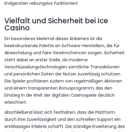
Endgeräten reibungslos funktioniert.
Vielfalt und Sicherheit bei Ice
Casino
Ein besonderes Merkmal dieses Anbieters ist die
beeindruckende Palette an Software-Herstellern, die für
Abwechslung und faire Gewinnchancen sorgen. Sicherheit
steht dabei an erster Stelle, da moderne
Verschlüsselungstechnologien sämtliche Transaktionen
und persönlichen Daten der Nutzer zuverlässig schützen.
Die Spieler profitieren zudem von regelmäßigen Aktionen
und einem transparenten Bonusprogramm, das den
Einstieg in die Welt der digitalen Casinospiele deutlich
erleichtert.
Abschließend lässt sich festhalten, dass die Plattform
durch ihre Zuverlässigkeit und den schnellen Support ein
erstklassiges Erlebnis schafft. Die ständige Erweiterung des