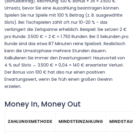
(Bonusbetrag). Rechnung: 100 € Bonus × 35 = 3.500 €
Umsatz, bevor Sie eine Auszahlung beantragen können.
Spielen Sie nur Spiele mit 100 % Beitrag (z. B. ausgewählte
Slots). Bei Tischspielen zählt oft nur 10–20 % – das
verlängert die Zeitspanne erheblich. Beispiel: Sie setzen 2 €
pro Runde: 3.500 € ÷ 2 € = 1.750 Runden. Bei 3 Sekunden pro
Runde sind das etwa 87 Minuten reine Spielzeit. Realistisch
kann die Umsatzphase mehrere Stunden dauern.
Kalkulieren Sie immer den Erwartungswert: Hausvorteil von
4 % auf Slots → 3.500 € × 0,04 = 140 € erwarteter Verlust.
Der Bonus von 100 € hat also nur einen positiven
Erwartungswert, wenn Sie früh einen großen Gewinn
erzielen.
Money In, Money Out
ZAHLUNGSMETHODE
MINDSTEINZAHLUNG
MINDSTAU