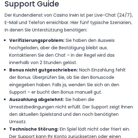
Support Guide
Der Kundendienst von Casino Irwin ist per Live-Chat (24/7),
E-Mail und Telefon erreichbar. Hier fünf typische Szenarien,
in denen Sie Unterstützung benötigen:
Verifizierungsproblem:
Sie haben den Ausweis
hochgeladen, aber die Bestätigung bleibt aus.
Kontaktieren Sie den Chat – in der Regel wird das
innerhalb von 2 Stunden gelöst.
Bonus nicht gutgeschrieben:
Nach Einzahlung fehlt
der Bonus. Überprüfen Sie, ob Sie den Bonuscode
eingegeben haben. Falls ja, wenden Sie sich an den
Support – er bucht den Bonus manuell gut.
Auszahlung abgelehnt:
Sie haben die
Umsatzbedingungen nicht erfüllt. Der Support zeigt Ihnen
den aktuellen Spielstand und den noch benötigten
Umsatz.
Technische Störung:
Ein Spiel lädt nicht oder friert ein.
Der Support kann Ihr Konto zurücksetzen oder einen