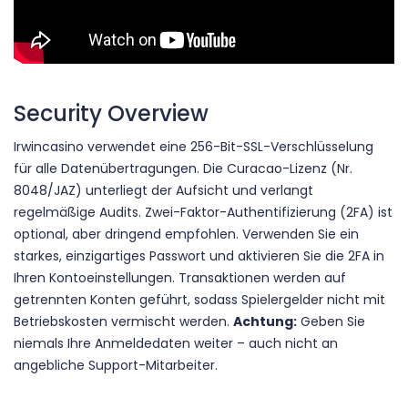
Security Overview
Irwincasino verwendet eine 256-Bit-SSL-Verschlüsselung
für alle Datenübertragungen. Die Curacao-Lizenz (Nr.
8048/JAZ) unterliegt der Aufsicht und verlangt
regelmäßige Audits. Zwei-Faktor-Authentifizierung (2FA) ist
optional, aber dringend empfohlen. Verwenden Sie ein
starkes, einzigartiges Passwort und aktivieren Sie die 2FA in
Ihren Kontoeinstellungen. Transaktionen werden auf
getrennten Konten geführt, sodass Spielergelder nicht mit
Betriebskosten vermischt werden.
Achtung:
Geben Sie
niemals Ihre Anmeldedaten weiter – auch nicht an
angebliche Support-Mitarbeiter.