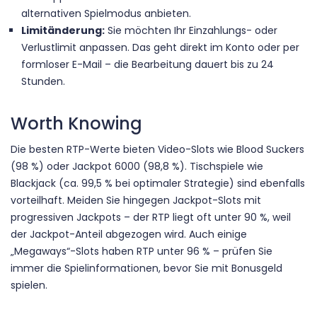
alternativen Spielmodus anbieten.
Limitänderung:
Sie möchten Ihr Einzahlungs- oder
Verlustlimit anpassen. Das geht direkt im Konto oder per
formloser E-Mail – die Bearbeitung dauert bis zu 24
Stunden.
Worth Knowing
Die besten RTP-Werte bieten Video-Slots wie Blood Suckers
(98 %) oder Jackpot 6000 (98,8 %). Tischspiele wie
Blackjack (ca. 99,5 % bei optimaler Strategie) sind ebenfalls
vorteilhaft. Meiden Sie hingegen Jackpot-Slots mit
progressiven Jackpots – der RTP liegt oft unter 90 %, weil
der Jackpot-Anteil abgezogen wird. Auch einige
„Megaways“-Slots haben RTP unter 96 % – prüfen Sie
immer die Spielinformationen, bevor Sie mit Bonusgeld
spielen.