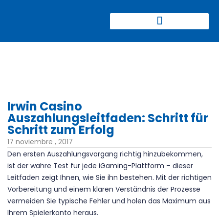
CONGRESO CIERRE DE MINAS
Irwin Casino
Auszahlungsleitfaden: Schritt für
Schritt zum Erfolg
17 noviembre , 2017
Den ersten Auszahlungsvorgang richtig hinzubekommen,
ist der wahre Test für jede iGaming-Plattform – dieser
Leitfaden zeigt Ihnen, wie Sie ihn bestehen. Mit der richtigen
Vorbereitung und einem klaren Verständnis der Prozesse
vermeiden Sie typische Fehler und holen das Maximum aus
Ihrem Spielerkonto heraus.