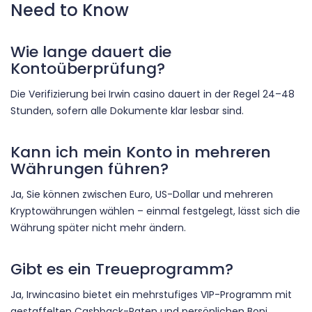
Need to Know
Wie lange dauert die
Kontoüberprüfung?
Die Verifizierung bei Irwin casino dauert in der Regel 24–48
Stunden, sofern alle Dokumente klar lesbar sind.
Kann ich mein Konto in mehreren
Währungen führen?
Ja, Sie können zwischen Euro, US-Dollar und mehreren
Kryptowährungen wählen – einmal festgelegt, lässt sich die
Währung später nicht mehr ändern.
Gibt es ein Treueprogramm?
Ja, Irwincasino bietet ein mehrstufiges VIP-Programm mit
gestaffelten Cashback-Raten und persönlichen Boni.