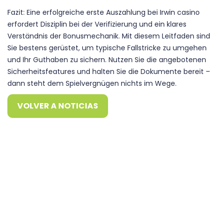
Fazit: Eine erfolgreiche erste Auszahlung bei Irwin casino
erfordert Disziplin bei der Verifizierung und ein klares
Verständnis der Bonusmechanik. Mit diesem Leitfaden sind
Sie bestens gerüstet, um typische Fallstricke zu umgehen
und Ihr Guthaben zu sichern. Nutzen Sie die angebotenen
Sicherheitsfeatures und halten Sie die Dokumente bereit –
dann steht dem Spielvergnügen nichts im Wege.
VOLVER A NOTICIAS