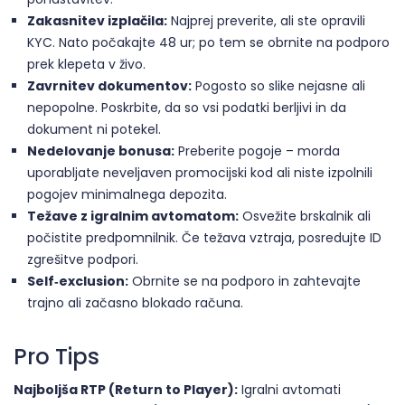
Zakasnitev izplačila:
Najprej preverite, ali ste opravili
KYC. Nato počakajte 48 ur; po tem se obrnite na podporo
prek klepeta v živo.
Zavrnitev dokumentov:
Pogosto so slike nejasne ali
nepopolne. Poskrbite, da so vsi podatki berljivi in da
dokument ni potekel.
Nedelovanje bonusa:
Preberite pogoje – morda
uporabljate neveljaven promocijski kod ali niste izpolnili
pogojev minimalnega depozita.
Težave z igralnim avtomatom:
Osvežite brskalnik ali
počistite predpomnilnik. Če težava vztraja, posredujte ID
zgrešitve podpori.
Self‑exclusion:
Obrnite se na podporo in zahtevajte
trajno ali začasno blokado računa.
Pro Tips
Najboljša RTP (Return to Player):
Igralni avtomati