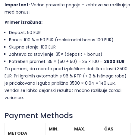
Important:
Vedno preverite pogoje – zahteve se razlikujejo
med bonusi.
Primer izračuna:
Depozit: 50 EUR
Bonus: 100 % = 50 EUR (maksimalni bonus 100 EUR)
Skupno stanje: 100 EUR
Zahteva za stavljenje: 35× (depozit + bonus)
Potreben promet: 35 × (50 + 50) = 35 × 100 =
3500 EUR
To pomeni, da morate pred izplačilom dobitka staviti 3500
EUR. Pri igralnih avtomatih s 96 % RTP (+ 2 % hišnega roba)
je pričakovana izguba približno 3500 × 0,04 = 140 EUR,
vendar se lahko dejanski rezultat močno razlikuje zaradi
variance.
Payment Methods
MIN.
MAX.
ČAS
METODA