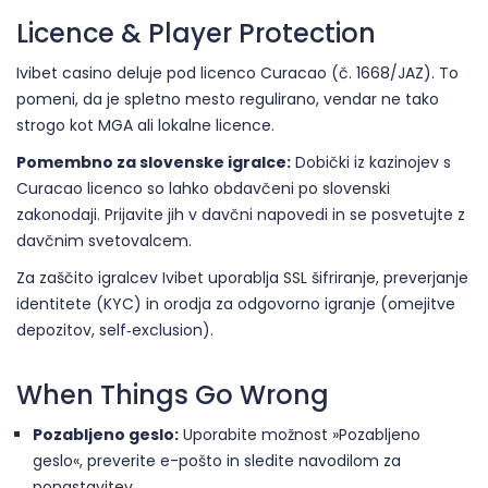
Licence & Player Protection
Ivibet casino deluje pod licenco Curacao (č. 1668/JAZ). To
pomeni, da je spletno mesto regulirano, vendar ne tako
strogo kot MGA ali lokalne licence.
Pomembno za slovenske igralce:
Dobički iz kazinojev s
Curacao licenco so lahko obdavčeni po slovenski
zakonodaji. Prijavite jih v davčni napovedi in se posvetujte z
davčnim svetovalcem.
Za zaščito igralcev Ivibet uporablja SSL šifriranje, preverjanje
identitete (KYC) in orodja za odgovorno igranje (omejitve
depozitov, self‑exclusion).
When Things Go Wrong
Pozabljeno geslo:
Uporabite možnost »Pozabljeno
geslo«, preverite e-pošto in sledite navodilom za
ponastavitev.