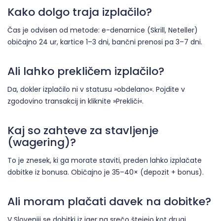
Kako dolgo traja izplačilo?
Čas je odvisen od metode: e-denarnice (Skrill, Neteller)
običajno 24 ur, kartice 1–3 dni, bančni prenosi pa 3–7 dni.
Ali lahko prekličem izplačilo?
Da, dokler izplačilo ni v statusu »obdelano«. Pojdite v
zgodovino transakcij in kliknite »Prekliči«.
Kaj so zahteve za stavljenje
(wagering)?
To je znesek, ki ga morate staviti, preden lahko izplačate
dobitke iz bonusa. Običajno je 35–40× (depozit + bonus).
Ali moram plačati davek na dobitke?
V Sloveniji se dobitki iz iger na srečo štejejo kot drugi