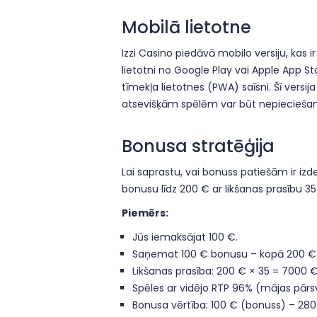
Mobilā lietotne
Izzi Casino piedāvā mobilo versiju, ka
lietotni no Google Play vai Apple App St
tīmekļa lietotnes (PWA) saīsni. Šī versij
atsevišķām spēlēm var būt nepieciešam
Bonusa stratēģija
Lai saprastu, vai bonuss patiešām ir iz
bonusu līdz 200 € ar likšanas prasību 3
Piemērs:
Jūs iemaksājat 100 €.
Saņemat 100 € bonusu – kopā 200 €
Likšanas prasība: 200 € × 35 = 7000 €
Spēles ar vidējo RTP 96% (mājas pār
Bonusa vērtība: 100 € (bonuss) – 28