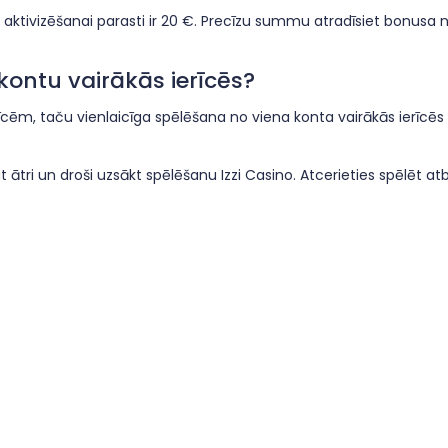
ktivizēšanai parasti ir 20 €. Precīzu summu atradīsiet bonusa 
kontu vairākās ierīcēs?
īcēm, taču vienlaicīga spēlēšana no viena konta vairākās ierīcēs ir
t ātri un droši uzsākt spēlēšanu Izzi Casino. Atcerieties spēlēt at