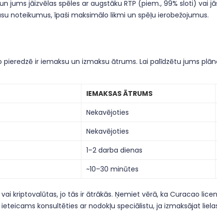
 jums jāizvēlas spēles ar augstāku RTP (piem., 99% sloti) vai jāsa
su noteikumus, īpaši maksimālo likmi un spēļu ierobežojumus.
pieredzē ir iemaksu un izmaksu ātrums. Lai palīdzētu jums plānot,
IEMAKSAS ĀTRUMS
Nekavējoties
Nekavējoties
1–2 darba dienas
~10–30 minūtes
 kriptovalūtas, jo tās ir ātrākās. Ņemiet vērā, ka Curacao licenc
eteicams konsultēties ar nodokļu speciālistu, ja izmaksājat lie