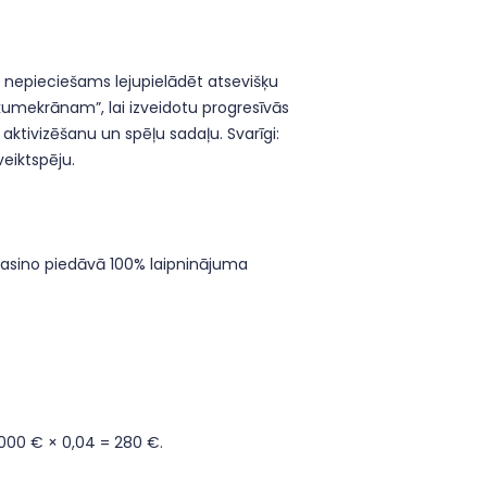
 nepieciešams lejupielādēt atsevišķu
sākumekrānam”, lai izveidotu progresīvās
 aktivizēšanu un spēļu sadaļu. Svarīgi:
eiktspēju.
iCasino piedāvā 100% laipninājuma
000 € × 0,04 = 280 €.