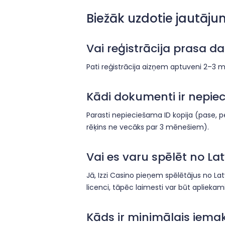
Biežāk uzdotie jautāju
Vai reģistrācija prasa d
Pati reģistrācija aizņem aptuveni 2–3 mi
Kādi dokumenti ir nepie
Parasti nepieciešama ID kopija (pase, 
rēķins ne vecāks par 3 mēnešiem).
Vai es varu spēlēt no Lat
Jā, Izzi Casino pieņem spēlētājus no La
licenci, tāpēc laimesti var būt aplieka
Kāds ir minimālais iem