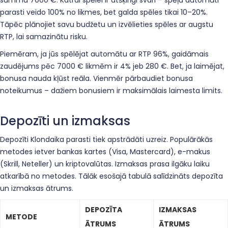
summu 7000 €. Katrai spēlei ir atšķirīgi svari – spēļu automāti
parasti veido 100% no likmes, bet galda spēles tikai 10–20%.
Tāpēc plānojiet savu budžetu un izvēlieties spēles ar augstu
RTP, lai samazinātu risku.
Piemēram, ja jūs spēlējat automātu ar RTP 96%, gaidāmais
zaudējums pēc 7000 € likmēm ir 4% jeb 280 €. Bet, ja laimējat,
bonusa nauda kļūst reāla. Vienmēr pārbaudiet bonusa
noteikumus – dažiem bonusiem ir maksimālais laimesta limits.
Depozīti un izmaksas
Depozīti Klondaika parasti tiek apstrādāti uzreiz. Populārākās
metodes ietver bankas kartes (Visa, Mastercard), e-makus
(Skrill, Neteller) un kriptovalūtas. Izmaksas prasa ilgāku laiku
atkarībā no metodes. Tālāk esošajā tabulā salīdzināts depozīta
un izmaksas ātrums.
DEPOZĪTA
IZMAKSAS
METODE
ĀTRUMS
ĀTRUMS