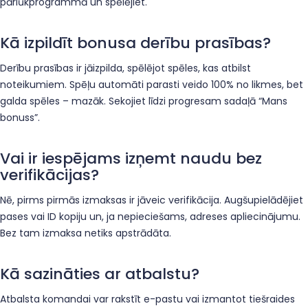
pārlūkprogrammā un spēlējiet.
Kā izpildīt bonusa derību prasības?
Derību prasības ir jāizpilda, spēlējot spēles, kas atbilst
noteikumiem. Spēļu automāti parasti veido 100% no likmes, bet
galda spēles – mazāk. Sekojiet līdzi progresam sadaļā “Mans
bonuss”.
Vai ir iespējams izņemt naudu bez
verifikācijas?
Nē, pirms pirmās izmaksas ir jāveic verifikācija. Augšupielādējiet
pases vai ID kopiju un, ja nepieciešams, adreses apliecinājumu.
Bez tam izmaksa netiks apstrādāta.
Kā sazināties ar atbalstu?
Atbalsta komandai var rakstīt e-pastu vai izmantot tiešraides