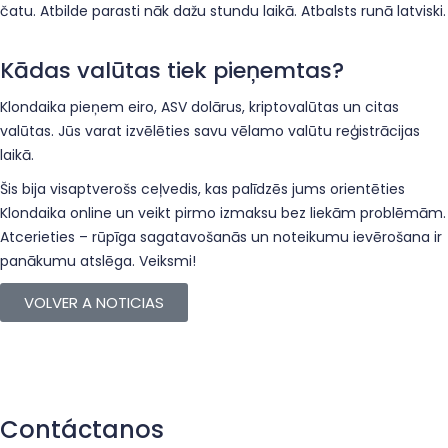
čatu. Atbilde parasti nāk dažu stundu laikā. Atbalsts runā latviski.
Kādas valūtas tiek pieņemtas?
Klondaika pieņem eiro, ASV dolārus, kriptovalūtas un citas
valūtas. Jūs varat izvēlēties savu vēlamo valūtu reģistrācijas
laikā.
Šis bija visaptverošs ceļvedis, kas palīdzēs jums orientēties
Klondaika online un veikt pirmo izmaksu bez liekām problēmām.
Atcerieties – rūpīga sagatavošanās un noteikumu ievērošana ir
panākumu atslēga. Veiksmi!
VOLVER A NOTICIAS
Contáctanos