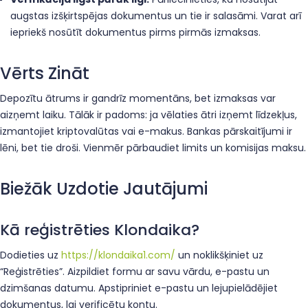
augstas izšķirtspējas dokumentus un tie ir salasāmi. Varat arī
iepriekš nosūtīt dokumentus pirms pirmās izmaksas.
Vērts Zināt
Depozītu ātrums ir gandrīz momentāns, bet izmaksas var
aizņemt laiku. Tālāk ir padoms: ja vēlaties ātri izņemt līdzekļus,
izmantojiet kriptovalūtas vai e-makus. Bankas pārskaitījumi ir
lēni, bet tie droši. Vienmēr pārbaudiet limits un komisijas maksu.
Biežāk Uzdotie Jautājumi
Kā reģistrēties Klondaika?
Dodieties uz
https://klondaika1.com/
un noklikšķiniet uz
“Reģistrēties”. Aizpildiet formu ar savu vārdu, e-pastu un
dzimšanas datumu. Apstipriniet e-pastu un lejupielādējiet
dokumentus, lai verificētu kontu.