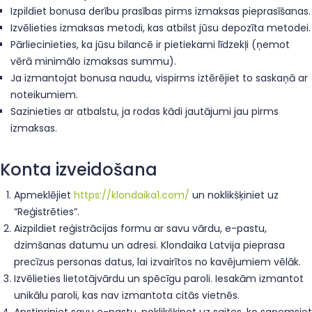
Izpildiet bonusa derību prasības pirms izmaksas pieprasīšanas.
Izvēlieties izmaksas metodi, kas atbilst jūsu depozīta metodei.
Pārliecinieties, ka jūsu bilancē ir pietiekami līdzekļi (ņemot
vērā minimālo izmaksas summu).
Ja izmantojat bonusa naudu, vispirms iztērējiet to saskaņā ar
noteikumiem.
Sazinieties ar atbalstu, ja rodas kādi jautājumi jau pirms
izmaksas.
Konta izveidošana
Apmeklējiet
https://klondaika1.com/
un noklikšķiniet uz
“Reģistrēties”.
Aizpildiet reģistrācijas formu ar savu vārdu, e-pastu,
dzimšanas datumu un adresi. Klondaika Latvija pieprasa
precīzus personas datus, lai izvairītos no kavējumiem vēlāk.
Izvēlieties lietotājvārdu un spēcīgu paroli. Iesakām izmantot
unikālu paroli, kas nav izmantota citās vietnēs.