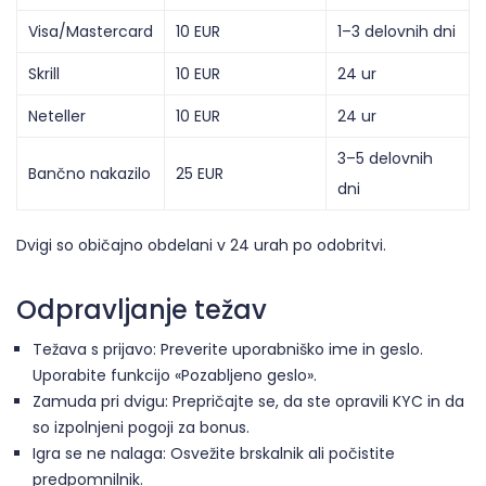
Visa/Mastercard
10 EUR
1–3 delovnih dni
Skrill
10 EUR
24 ur
Neteller
10 EUR
24 ur
3–5 delovnih
Bančno nakazilo
25 EUR
dni
Dvigi so običajno obdelani v 24 urah po odobritvi.
Odpravljanje težav
Težava s prijavo: Preverite uporabniško ime in geslo.
Uporabite funkcijo «Pozabljeno geslo».
Zamuda pri dvigu: Prepričajte se, da ste opravili KYC in da
so izpolnjeni pogoji za bonus.
Igra se ne nalaga: Osvežite brskalnik ali počistite
predpomnilnik.