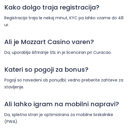
Kako dolgo traja registracija?
Registracija traja le nekaj minut, KYC pa lahko vzame do 48
ur.
Ali je Mozzart Casino varen?
Da, uporablja šifriranje SSL in je licenciran pri Curacao.
Kateri so pogoji za bonus?
Pogoji so navedeni ob ponudbi; vedno preberite zahteve za
stavljenje.
Ali lahko igram na mobilni napravi?
Da, spletna stran je optimizirana za mobilne brskalnike
(PWA).