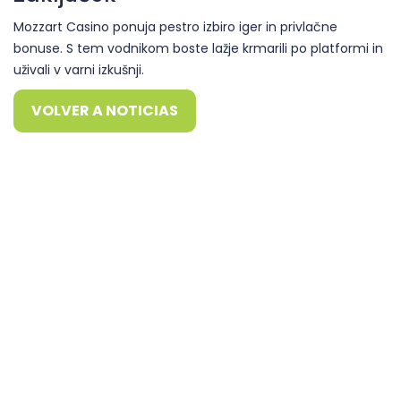
Mozzart Casino ponuja pestro izbiro iger in privlačne
bonuse. S tem vodnikom boste lažje krmarili po platformi in
uživali v varni izkušnji.
VOLVER A NOTICIAS