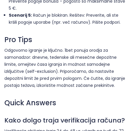
Preverite pogoje bonusa – pogosto so maksimalne stave
5 €.
Scenarij 5:
Račun je blokiran. Rešitev: Preverite, ali ste
kršili pogoje uporabe (npr. več računov). Pišite podpori.
Pro Tips
Odgovorno igranje je ključno. 1bet ponuja orodja za
samonadzor: dnevne, tedenske ali mesečne depozitne
limite, omejitev časa igranja in možnost samodejne
izključitve (self-exclusion). Priporočamo, da nastavite
depozitni limit že pred prvim pologom. Če čutite, da igranje
postaja težava, izkoristite možnost začasne prekinitve.
Quick Answers
Kako dolgo traja verifikacija računa?