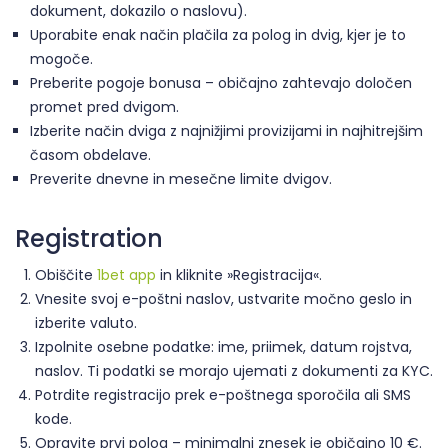
dokument, dokazilo o naslovu).
Uporabite enak način plačila za polog in dvig, kjer je to
mogoče.
Preberite pogoje bonusa – običajno zahtevajo določen
promet pred dvigom.
Izberite način dviga z najnižjimi provizijami in najhitrejšim
časom obdelave.
Preverite dnevne in mesečne limite dvigov.
Registration
Obiščite
1bet app
in kliknite »Registracija«.
Vnesite svoj e-poštni naslov, ustvarite močno geslo in
izberite valuto.
Izpolnite osebne podatke: ime, priimek, datum rojstva,
naslov. Ti podatki se morajo ujemati z dokumenti za KYC.
Potrdite registracijo prek e-poštnega sporočila ali SMS
kode.
Opravite prvi polog – minimalni znesek je običajno 10 €.