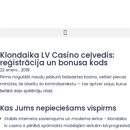
Klondaika LV Casino ceļvedis:
reģistrācija un bonusa kods
22 enero , 2018
Pirms noguldāt naudu jebkurā tiešsaistes kazino, veltiet piecas
minūtes, lai izlasītu šo kontrolsarakstu — tas aptver soļus, kurus
lielākā daļa spēlētāju izlaiž.
Kas Jums nepieciešams vispirms
Stabils interneta savienojums un moderna ierīce – klondaika
lv casino ir pilnībā optimizēts mobilajām ierīcēm kā progresīvā