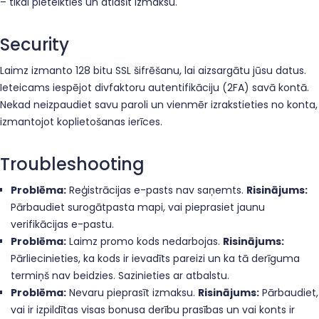
– tikai pieteikties un atlasīt izmaksu.
Security
Laimz izmanto 128 bitu SSL šifrēšanu, lai aizsargātu jūsu datus.
Ieteicams iespējot divfaktoru autentifikāciju (2FA) savā kontā.
Nekad neizpaudiet savu paroli un vienmēr izrakstieties no konta,
izmantojot koplietošanas ierīces.
Troubleshooting
Problēma:
Reģistrācijas e-pasts nav saņemts.
Risinājums:
Pārbaudiet surogātpasta mapi, vai pieprasiet jaunu
verifikācijas e-pastu.
Problēma:
Laimz promo kods nedarbojas.
Risinājums:
Pārliecinieties, ka kods ir ievadīts pareizi un ka tā derīguma
termiņš nav beidzies. Sazinieties ar atbalstu.
Problēma:
Nevaru pieprasīt izmaksu.
Risinājums:
Pārbaudiet,
vai ir izpildītas visas bonusa derību prasības un vai konts ir