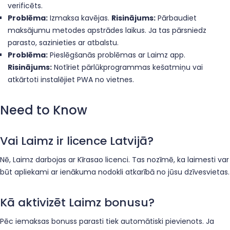
verificēts.
Problēma:
Izmaksa kavējas.
Risinājums:
Pārbaudiet
maksājumu metodes apstrādes laikus. Ja tas pārsniedz
parasto, sazinieties ar atbalstu.
Problēma:
Pieslēgšanās problēmas ar Laimz app.
Risinājums:
Notīriet pārlūkprogrammas kešatmiņu vai
atkārtoti instalējiet PWA no vietnes.
Need to Know
Vai Laimz ir licence Latvijā?
Nē, Laimz darbojas ar Kīrasao licenci. Tas nozīmē, ka laimesti var
būt apliekami ar ienākuma nodokli atkarībā no jūsu dzīvesvietas.
Kā aktivizēt Laimz bonusu?
Pēc iemaksas bonuss parasti tiek automātiski pievienots. Ja