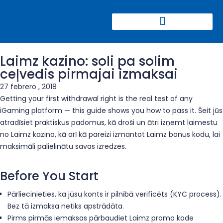
CONGRESO CIERRE DE MINAS
Laimz kazino: soli pa solim
ceļvedis pirmajai izmaksai
27 febrero , 2018
Getting your first withdrawal right is the real test of any
iGaming platform — this guide shows you how to pass it. Šeit jūs
atradīsiet praktiskus padomus, kā droši un ātri izņemt laimestu
no Laimz kazino, kā arī kā pareizi izmantot Laimz bonus kodu, lai
maksimāli palielinātu savas izredzes.
Before You Start
Pārliecinieties, ka jūsu konts ir pilnībā verificēts (KYC process).
Bez tā izmaksa netiks apstrādāta.
Pirms pirmās iemaksas pārbaudiet Laimz promo kode