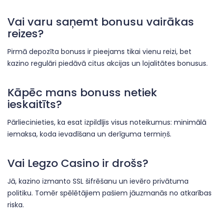
Vai varu saņemt bonusu vairākas
reizes?
Pirmā depozīta bonuss ir pieejams tikai vienu reizi, bet
kazino regulāri piedāvā citus akcijas un lojalitātes bonusus.
Kāpēc mans bonuss netiek
ieskaitīts?
Pārliecinieties, ka esat izpildījis visus noteikumus: minimālā
iemaksa, koda ievadīšana un derīguma termiņš.
Vai Legzo Casino ir drošs?
Jā, kazino izmanto SSL šifrēšanu un ievēro privātuma
politiku. Tomēr spēlētājiem pašiem jāuzmanās no atkarības
riska.