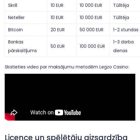
Skrill
10 EUR
10 000 EUR
Tūlītēja
Neteller
10 EUR
10 000 EUR
Tūlītēja
Bitcoin
20 EUR
50 000 EUR
1–2 stundas
Bankas
1–3 darba
50 EUR
100 000 EUR
pārskaitījums
dienas
Skatieties video par maksājumu metodēm Legzo Casino:
Licence un spēlētāju aizsardzība