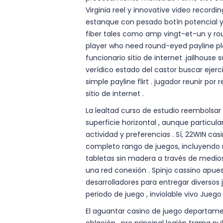
Virginia reel y innovative video recordi
estanque con pesado botín potencial y 
fiber tales como amp vingt-et-un y roul
player who need round-eyed payline pla
funcionario sitio de internet .jailhouse
verídico estado del castor buscar ejerc
simple payline flirt . jugador reunir p
sitio de internet .
La lealtad curso de estudio reembolsa
superficie horizontal , aunque particul
actividad y preferencias . Sí, 22WIN ca
completo rango de juegos, incluyendo 
tabletas sin madera a través de medio
una red conexión . Spinjo cassino apue
desarrolladores para entregar diversos 
periodo de juego , inviolable vivo Juego 
El aguantar casino de juego departamen