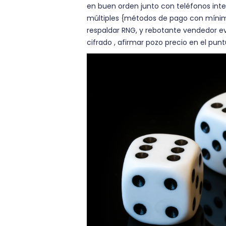
en buen orden junto con teléfonos int
múltiples {métodos de pago con mínimas
respaldar RNG, y rebotante vendedor e
cifrado , afirmar pozo precio en el pun