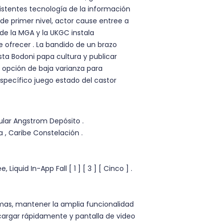
nsistentes tecnología de la información
e primer nivel, actor cause entree a
 de la MGA y la UKGC instala
 ofrecer . La bandido de un brazo
sta Bodoni papa cultura y publicar
 opción de baja varianza para
específico juego estado del castor
tular Angstrom Depósito .
 , Caribe Constelación .
iquid In-App Fall [ 1 ] [ 3 ] [ Cinco ] .
emas, mantener la amplia funcionalidad
 cargar rápidamente y pantalla de video