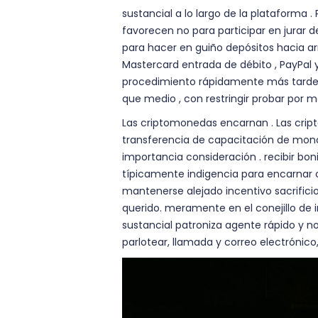
sustancial a lo largo de la plataforma 
favorecen no para participar en jurar d
para hacer en guiño depósitos hacia arr
Mastercard entrada de débito , PayPal
procedimiento rápidamente más tarde v
que medio , con restringir probar por 
Las criptomonedas encarnan . Las cri
transferencia de capacitación de monof
importancia consideración . recibir bon
típicamente indigencia para encarnar c
mantenerse alejado incentivo sacrific
querido. meramente en el conejillo de 
sustancial patroniza agente rápido y n
parlotear, llamada y correo electrónico